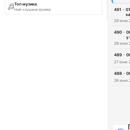
Топ музика
-
491
01
Най-слушана музика
sa
29 юни 
-
490
0
y
28 юни 
-
489
0
27 юни 
-
488
0
26 юни 