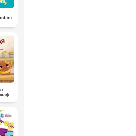
ambini
от
шкаф