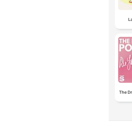
L
The Dr