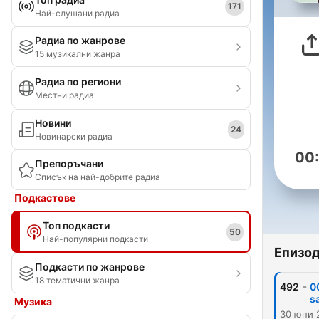
171
Най-слушани радиа
Радиа по жанрове
15 музикални жанра
Радиа по региони
Местни радиа
Новини
24
Новинарски радиа
00
Препоръчани
Списък на най-добрите радиа
Подкастове
Топ подкасти
50
Най-популярни подкасти
Епизо
Подкасти по жанрове
18 тематични жанра
-
492
0
sa
Музика
30 юни 