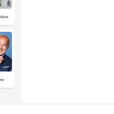
ljice
nne