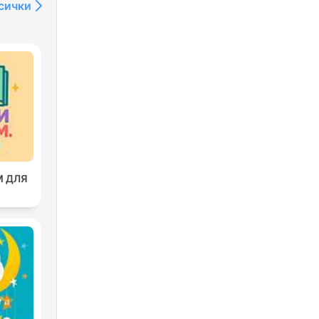
сички
М ДЛЯ