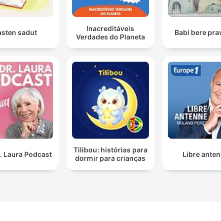
Inacreditáveis
asten sadut
Babi bere prav
Verdades do Planeta
Tilibou: histórias para
. Laura Podcast
Libre ante
dormir para crianças