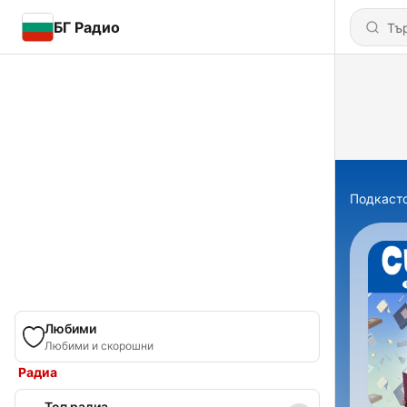
БГ Радио
Подкаст
Любими
Любими и скорошни
Радиа
Топ радиа