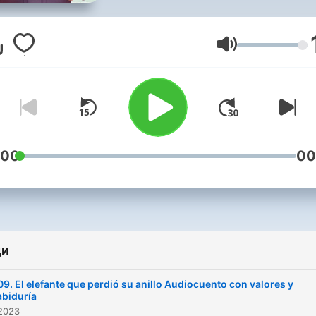
cargadas de aventuras y
aprendizajes
Сила на звука
:00
00
ди
09. El elefante que perdió su anillo Audiocuento con valores y
biduría
2023