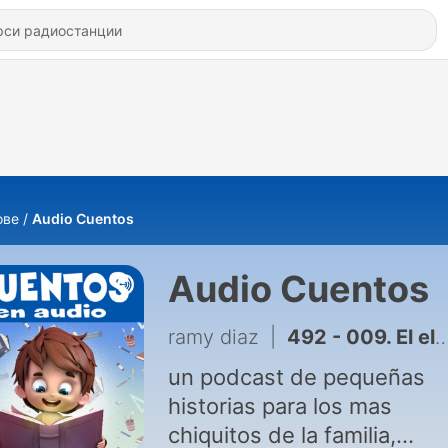
ове
Audio Cuentos
Audio Cuentos
ramy diaz
|
492 - 009. El elefante que perdió su anillo Audiocuento con valores y sabiduría
un podcast de pequeñas
historias para los mas
chiquitos de la familia,