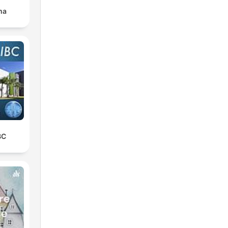
ma
BC