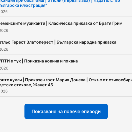
канция при баба Миш | 31 юли (първа глава) | Издателство
Българска илюстрация"
нови, стихове, песни, гат
2026
и литературни изненади
очакват всеки малък и
еменските музиканти | Класическа приказка от Братя Грим
2026
пораснал мечтател, на ко
му се иска някой да му
етльо Герест Златоперест | Българска народна приказка
почете... Сърцатият
2026
подкастър, Диляна
ПТИ е тук | Приказна новина и покана
2026
оите кукли | Приказен гост Мария Донева | Откъс от стихосбир
детски стихове, Жанет 45
2026
Показване на повече епизоди