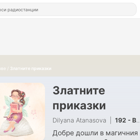
ове
Златните приказки
Златните
приказки
Dilyana Atanasova
|
192 - Ваканция при баба Миш | 31 юли (първа глава) | Издателство "Българска илюстрация"
Добре дошли в магичния 