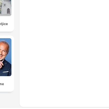
ljice
nne