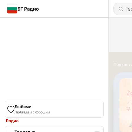
БГ Радио
Подкаст
Любими
Любими и скорошни
Радиа
Топ радиа