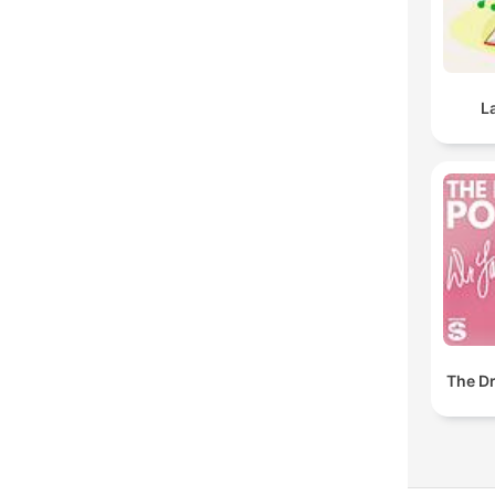
L
The Dr