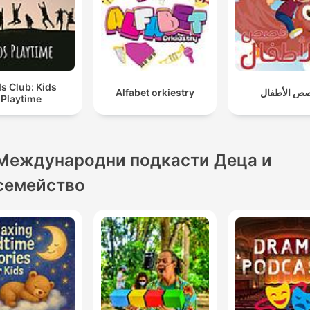
ds Club: Kids
Alfabet orkiestry
ص الأطفال
Playtime
Международни подкасти Деца и
семейство