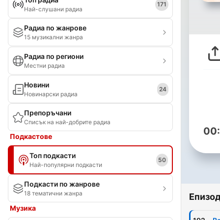
171
Най-слушани радиа
Радиа по жанрове
15 музикални жанра
Радиа по региони
Местни радиа
Новини
24
Новинарски радиа
Препоръчани
Списък на най-добрите радиа
00
Подкастове
Топ подкасти
50
Най-популярни подкасти
Подкасти по жанрове
18 тематични жанра
Епизо
Музика