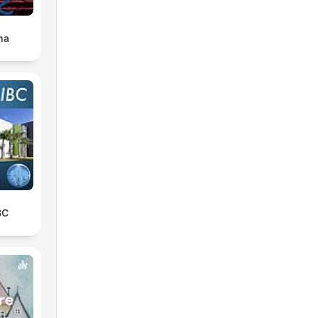
ma
BC