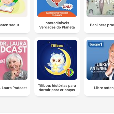
Inacreditáveis
asten sadut
Babi bere prav
Verdades do Planeta
Tilibou: histórias para
. Laura Podcast
Libre ante
dormir para crianças