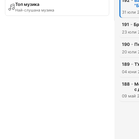
-
192
Ва
Топ музика
"
Най-слушана музика
31 юли 
-
191
Бр
23 юли 
-
190
П
20 юли 
-
189
ТУ
04 юни 
-
188
М
с 
09 май 