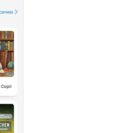
сички
 Copii