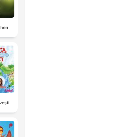
chen
vești