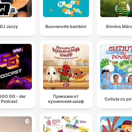
DJ Jazzy
Buonanotte bambini
Sinnlos Mär
GO GG - der
Приказки от
Cutiuța cu po
Podcast
кухненския шкаф