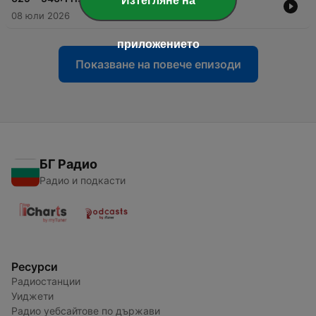
Изтегляне на
08 юли 2026
приложението
Показване на повече епизоди
БГ Радио
Радио и подкасти
Ресурси
Радиостанции
Уиджети
Радио уебсайтове по държави