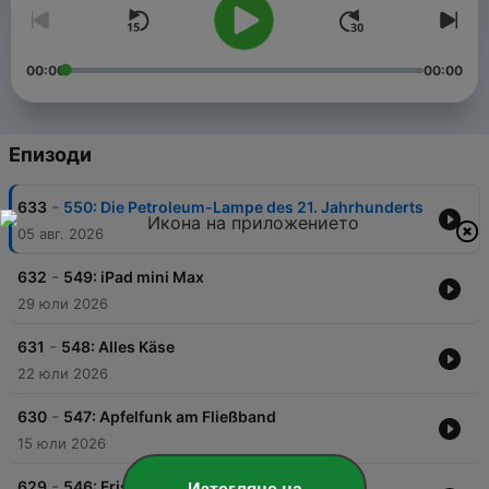
00:00
00:00
Епизоди
-
633
550: Die Petroleum-Lampe des 21. Jahrhunderts
05 авг. 2026
-
632
549: iPad mini Max
29 юли 2026
-
631
548: Alles Käse
22 юли 2026
-
630
547: Apfelfunk am Fließband
15 юли 2026
-
629
546: Frisch auf den Tisch