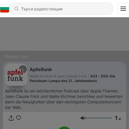
Подкастове
Apfelfunk
Malte Kirchner & Jean-Claude Frick
|
633 - 550: Die
Petroleum-Lampe des 21. Jahrhunderts
Apfelfunk ist ein wöchentlicher Podcast über Apple-Themen.
Jean-Claude Frick und Malte Kirchner berichten und bewerten
darin die Neuigkeiten über den wichtigsten Computerkonzern
der Welt.
1
x
Сила на звука