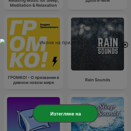
Relaxing Music for Sleep,
Дроб и чѝли
Meditation & Relaxation
ГРОМКО! - О призвании в
Rain Sounds
дивном новом мире
Изтегляне на