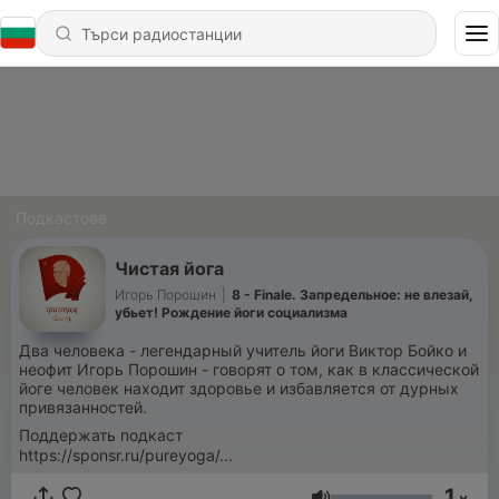
Подкастове
Чистая йога
Игорь Порошин
|
8 - Finale. Запредельное: не влезай,
убьет! Рождение йоги социализма
Два человека - легендарный учитель йоги Виктор Бойко и
неофит Игорь Порошин - говорят о том, как в классической
йоге человек находит здоровье и избавляется от дурных
привязанностей.
Поддержать подкаст
https://sponsr.ru/pureyoga/...
1
x