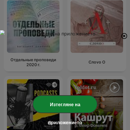
Отдельные проповеди
Слоvо О
2020 г.
Изтегляне на
приложението