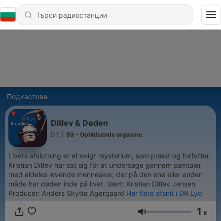
Подкастове
Ditlev & Døden
DR
|
93 - Ophidsende orgasme
Livets afslutning er et evigt mysterium, som præst og forfatter
Kristian Ditlev har sat sig for at undersøge gennem samtaler
med aldeles levende mennesker, der på den ene eller anden
måde har døden inde på livet. Vært: Kristian Ditlev Jensen
Producer: Anders Skytte Agergaard
Hør flere afsnit i DR Lyd
1
x
Сила на звука