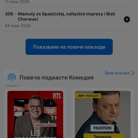
11 юни 2026
-
306
Mamuty ze Spadzistej, celtyckie imprezy i Biali
Chorwaci
04 юни 2026
Показване на повече епизоди
Виж всички
Повече подкасти Комедия