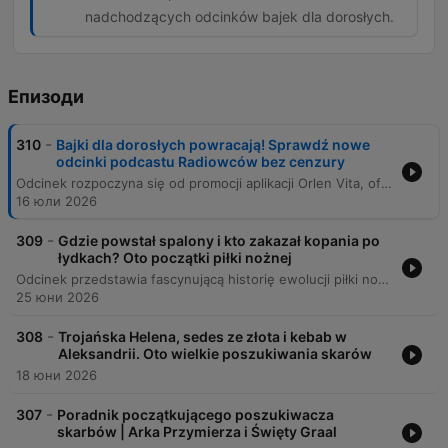
nadchodzących odcinków bajek dla dorosłych.
Епизоди
-
310
Bajki dla dorosłych powracają! Sprawdź nowe
odcinki podcastu Radiowców bez cenzury
Odcinek rozpoczyna się od promocji aplikacji Orlen Vita, oferującej zniżki na paliwo oraz produkty spożywcze podczas wakacyjnych weekendów. Następnie następuje zapowiedź nowego sezonu audycji „Bajki dla dorosłych” prowadzonej przez Przemysława Skowrona, Tomasza Olbratowskiego i Jacka Tonkowicza. Program, osadzony w klimacie Podkarpacia, prezentuje nowe, groteskowe i absurdalne wersje znanych opowieści, które będą dostępne na platformach RMF ON oraz w innych serwisach podcastowych.
16 юли 2026
-
309
Gdzie powstał spalony i kto zakazał kopania po
łydkach? Oto początki piłki nożnej
Odcinek przedstawia fascynującą historię ewolucji piłki nożnej, od starożytnych gier chińskich, greckich i rzymskich, aż po angielski mob football. Autor opisuje proces ujednolicania przepisów w XIX wieku przez Ebenezera Cobbirly'ego oraz powstanie Football Association. Program przybliża również historię kluczowych przepisów, takich jak wymiary boiska, wprowadzenie rzutu karnego, ewolucję roli bramkarza oraz ustalenie liczby zawodników. Przedstawiono, jak dawne zasady, często wynikające z tradycji lub przypadku, przekształciły się w ustandaryzowany sport, który znamy dzisiaj.
25 юни 2026
-
308
Trojańska Helena, sedes ze złota i kebab w
Aleksandrii. Oto wielkie poszukiwania skarów
18 юни 2026
-
307
Poradnik początkującego poszukiwacza
skarbów | Arka Przymierza i Święty Graal