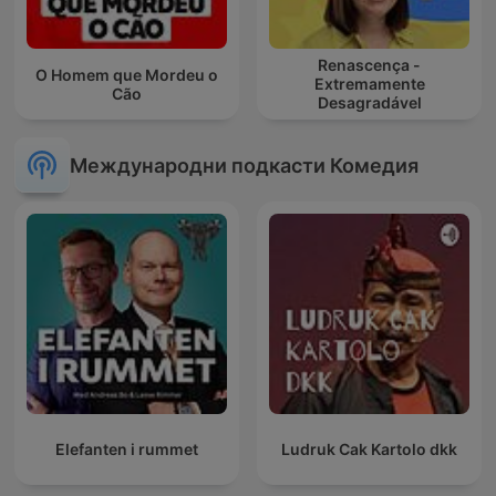
Renascença -
O Homem que Mordeu o
Extremamente
Cão
Desagradável
Международни подкасти Комедия
Elefanten i rummet
Ludruk Cak Kartolo dkk