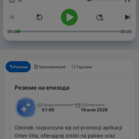
x
Сила на звука
00:00
00:00
Резюме
Транскрипция
Търсене
Резюме на епизода
Продължителност
Публикувано
01:00
16 юли 2026
Odcinek rozpoczyna się od promocji aplikacji
Orlen Vita, oferującej zniżki na paliwo oraz