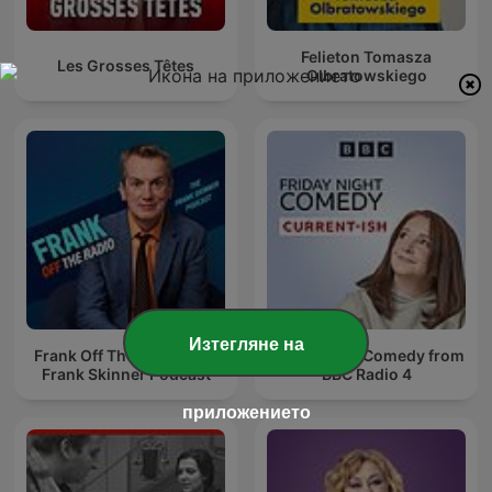
Felieton Tomasza
Les Grosses Têtes
Olbratowskiego
Изтегляне на
Frank Off The Radio: The
Friday Night Comedy from
Frank Skinner Podcast
BBC Radio 4
приложението