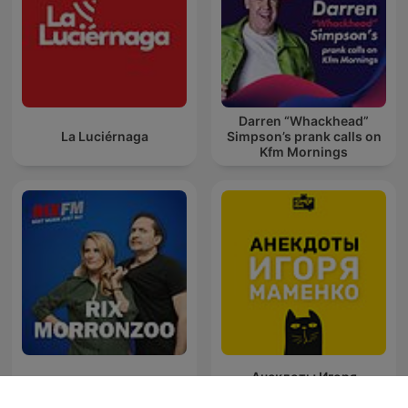
Darren “Whackhead”
La Luciérnaga
Simpson’s prank calls on
Kfm Mornings
Анекдоты Игоря
RIX MorronZoo
Маменко