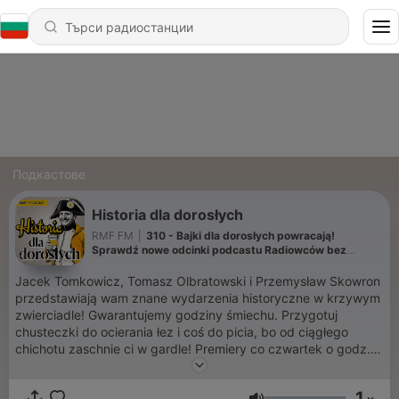
Подкастове
Historia dla dorosłych
RMF FM
|
310 - Bajki dla dorosłych powracają!
Sprawdź nowe odcinki podcastu Radiowców bez
cenzury
Jacek Tomkowicz, Tomasz Olbratowski i Przemysław Skowron
przedstawiają wam znane wydarzenia historyczne w krzywym
zwierciadle! Gwarantujemy godziny śmiechu. Przygotuj
chusteczki do ocierania łez i coś do picia, bo od ciągłego
chichotu zaschnie ci w gardle! Premiery co czwartek o godz.
9:00.
1