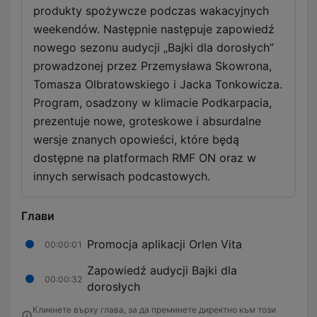
produkty spożywcze podczas wakacyjnych
weekendów. Następnie następuje zapowiedź
nowego sezonu audycji „Bajki dla dorosłych”
prowadzonej przez Przemysława Skowrona,
Tomasza Olbratowskiego i Jacka Tonkowicza.
Program, osadzony w klimacie Podkarpacia,
prezentuje nowe, groteskowe i absurdalne
wersje znanych opowieści, które będą
dostępne na platformach RMF ON oraz w
innych serwisach podcastowych.
Глави
Promocja aplikacji Orlen Vita
00:00:01
Zapowiedź audycji Bajki dla
00:00:32
dorosłych
Кликнете върху глава, за да преминете директно към този