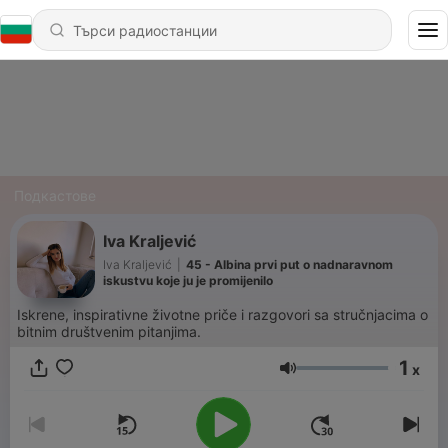
Подкастове
Iva Kraljević
Iva Kraljević
|
45 - Albina prvi put o nadnaravnom
iskustvu koje ju je promijenilo
Iskrene, inspirativne životne priče i razgovori sa stručnjacima o
bitnim društvenim pitanjima.
1
x
Сила на звука