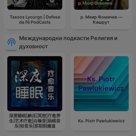
Tassos Lycurgo | Defesa
р. Меир Фомичев —
da Fé PodCasts
Кашрут
Международни подкасти Религия и
духовност
深度睡眠|解压|冥想|疗愈养
生|艺术疗愈|白噪音|助眠音
Ks. Piotr Pawlukiewicz
乐|轻音乐|苏阳阳频道