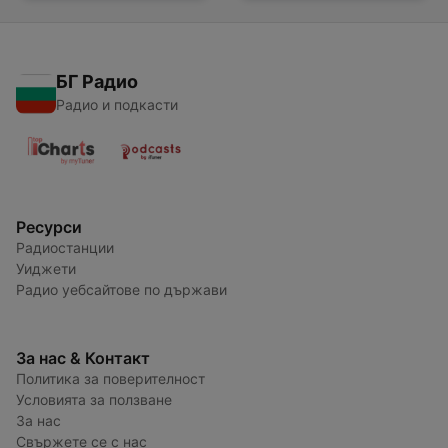
БГ Радио
Радио и подкасти
Ресурси
Радиостанции
Уиджети
Радио уебсайтове по държави
За нас & Контакт
Политика за поверителност
Условията за ползване
За нас
Свържете се с нас