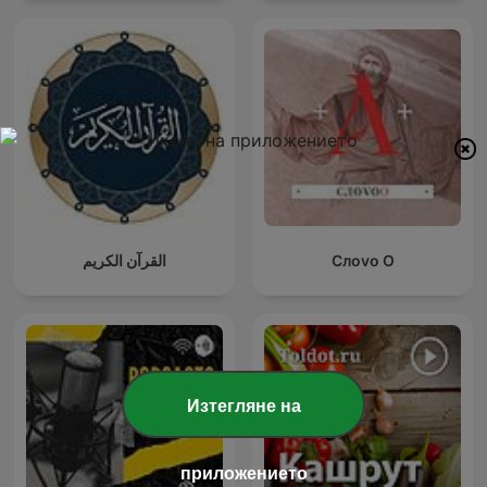
القرآن الكريم
Слоvо О
Изтегляне на
приложението