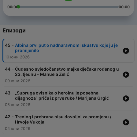
00:00
00:00
Епизоди
-
45
Albina prvi put o nadnaravnom iskustvu koje ju je
promijenilo
10 юни 2026
-
44
Čudesno svjedočanstvo majke dječaka rođenog u
23. tjednu - Manuela Zelić
09 юни 2026
-
43
„Supruga ovisnika o heroinu je posebna
dijagnoza” priča iz prve ruke / Marijana Grgić
05 юни 2026
-
42
Trening i prehrana nisu dovoljni za promjenu /
Hrvoje Vukoja
04 юни 2026