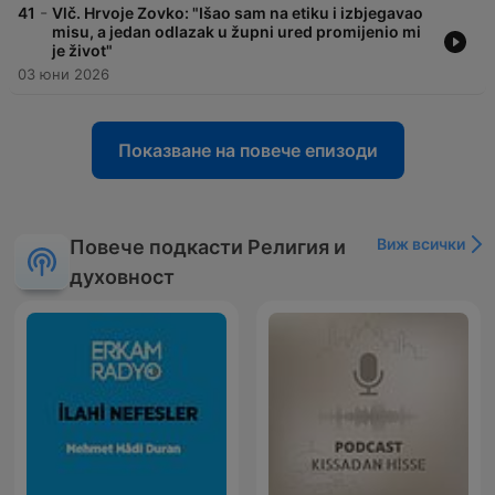
-
41
Vlč. Hrvoje Zovko: "Išao sam na etiku i izbjegavao
misu, a jedan odlazak u župni ured promijenio mi
je život"
03 юни 2026
Показване на повече епизоди
Виж всички
Повече подкасти Религия и
духовност