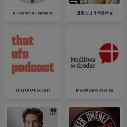
Al-Quran Al-kareem
법륜스님의 즉문즉설
That UFO Podcast
Modlitwa w drodze