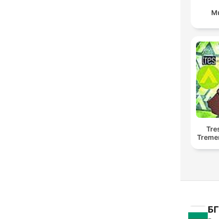
Mu
Tre
Treme
БГ