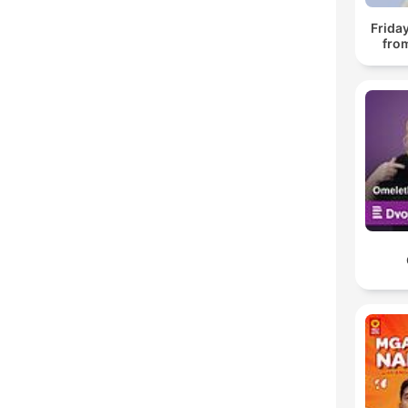
Frida
fro