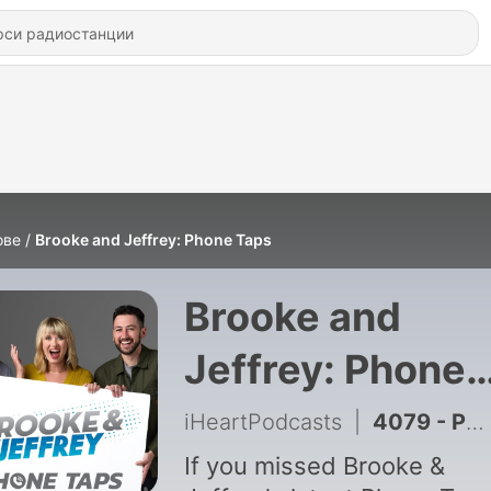
ове
Brooke and Jeffrey: Phone Taps
Brooke and
Jeffrey: Phone
Taps
iHeartPodcasts
|
4079 - Phone Tap: Spare Room Roulette
If you missed Brooke &