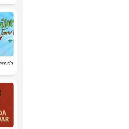
นิทานขำ