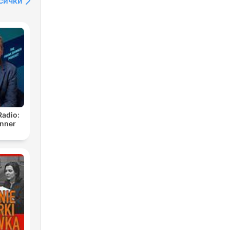
сички
Radio:
inner