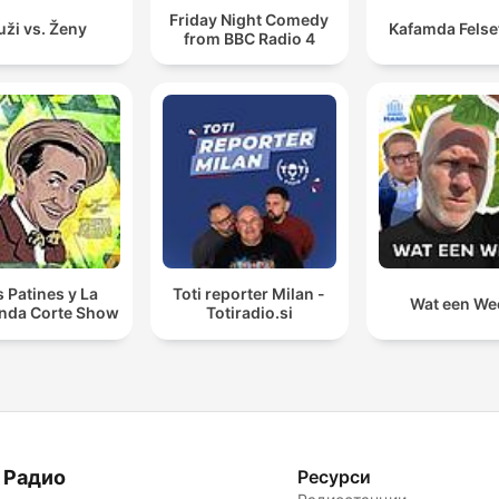
Friday Night Comedy
ži vs. Ženy
Kafamda Felse
from BBC Radio 4
s Patines y La
Toti reporter Milan -
Wat een We
nda Corte Show
Totiradio.si
 Радио
Ресурси