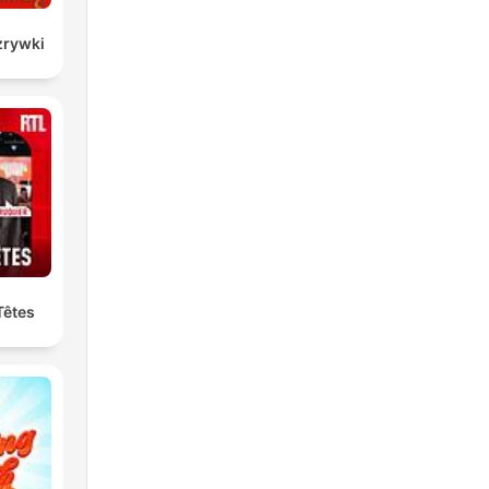
zrywki
Têtes