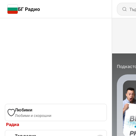
БГ Радио
Подкаст
Любими
Любими и скорошни
Радиа
Топ радиа