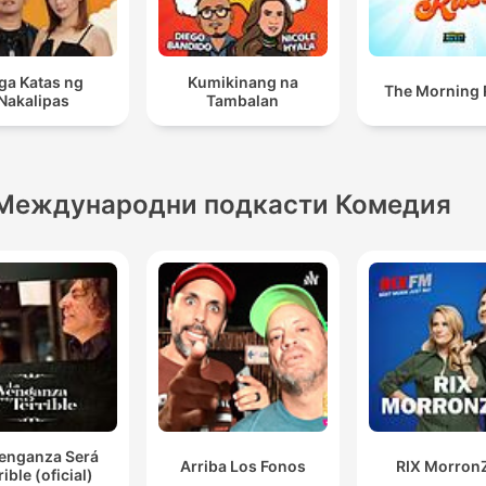
a Katas ng
Kumikinang na
The Morning
Nakalipas
Tambalan
Международни подкасти Комедия
Venganza Será
Arriba Los Fonos
RIX Morron
rible (oficial)