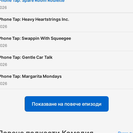
Phone Tap: Spare Room Roulette
2026
Phone Tap: Heavy Heartstrings Inc.
2026
Phone Tap: Swappin With Squeegee
2026
Phone Tap: Gentle Car Talk
2026
Phone Tap: Margarita Mondays
2026
Показване на повече епизоди