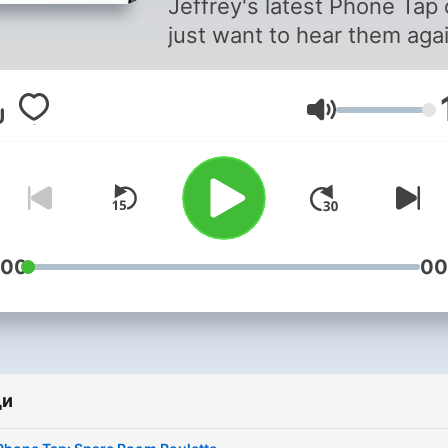
Jeffrey's latest Phone Tap 
just want to hear them agai
we got your back! Just pre
play.
Сила на звука
:00
00
ди