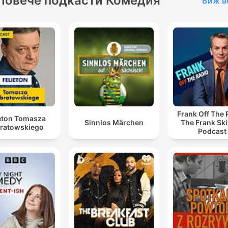
Повече подкасти Комедия
Виж в
Frank Off The 
ieton Tomasza
Sinnlos Märchen
The Frank Sk
ratowskiego
Podcast