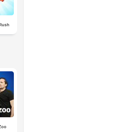
 Rush
Zoo