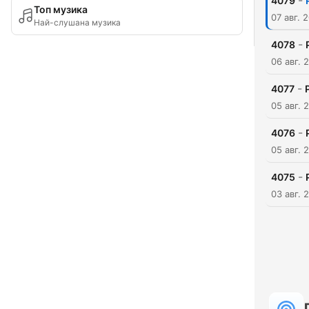
-
4079
Топ музика
07 авг. 
Най-слушана музика
-
4078
06 авг. 
-
4077
05 авг. 
-
4076
05 авг. 
-
4075
03 авг. 