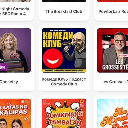
y Night Comedy
The Breakfast Club
Powtórka z Ro
m BBC Radio 4
Комеди Клуб Подкаст
Omeletky
Les Grosses 
Comedy Club