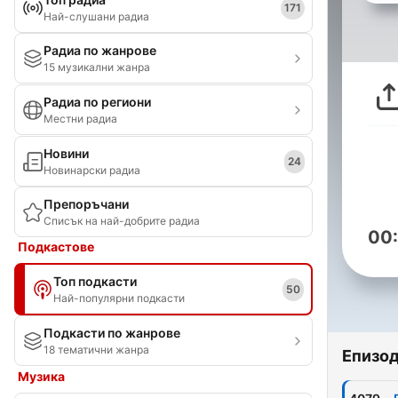
171
Най-слушани радиа
Радиа по жанрове
15 музикални жанра
Радиа по региони
Местни радиа
Новини
24
Новинарски радиа
Препоръчани
Списък на най-добрите радиа
00
Подкастове
Топ подкасти
50
Най-популярни подкасти
Подкасти по жанрове
18 тематични жанра
Епизо
Музика