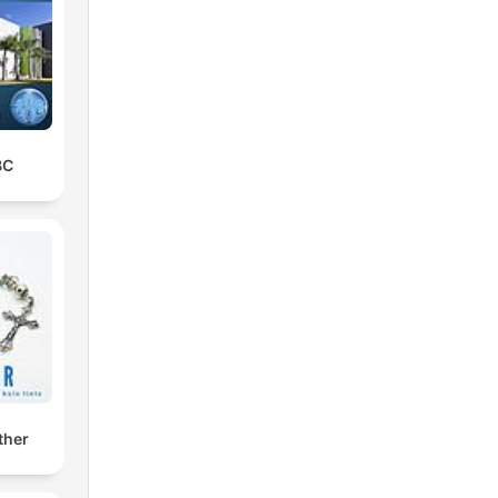
BC
ther