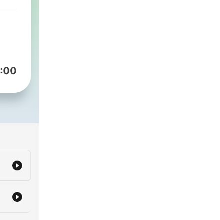
ов,
:00
др