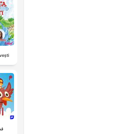
vești
قص