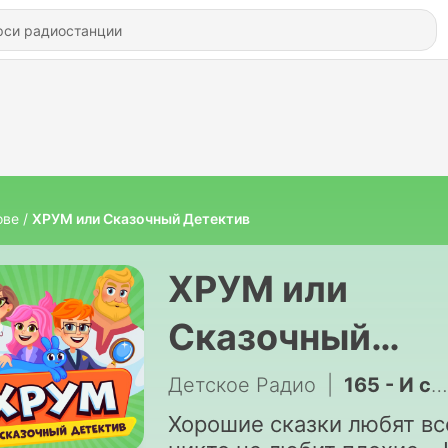
ове
ХРУМ или Сказочный Детектив
ХРУМ или
Сказочный
Детектив
Детское Радио
|
165 - И след простыл. Серия 1
Хорошие сказки любят вс