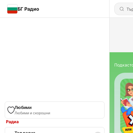
БГ Радио
Подкаст
Любими
Любими и скорошни
Радиа
Топ радиа