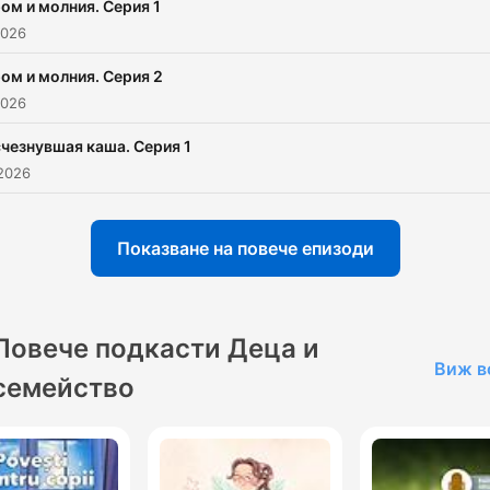
ом и молния. Серия 1
2026
ом и молния. Серия 2
2026
чезнувшая каша. Серия 1
 2026
Показване на повече епизоди
Повече подкасти Деца и
Виж в
семейство