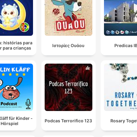
u: histórias para
Ιστορίες Ουάου
Predicas I
r para crianças
Kläff für Kinder -
Podcas Terrorifico 123
Rosary Toge
Hörspiel