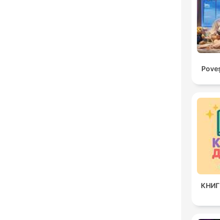
Poveș
КНИГ