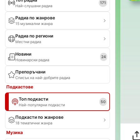
171
Най-слушани радиа
Радиа по жанрове
15 музикални жанра
Радиа по региони
Местни радиа
Новини
24
Новинарски радиа
Препоръчани
Списък на най-добрите радиа
Подкастове
Топ подкасти
50
Най-популярни подкасти
Подкасти по жанрове
18 тематични жанра
Музика