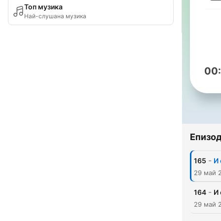
Топ музика
Най-слушана музика
00
Епизо
-
165
И 
29 май 
-
164
И 
29 май 