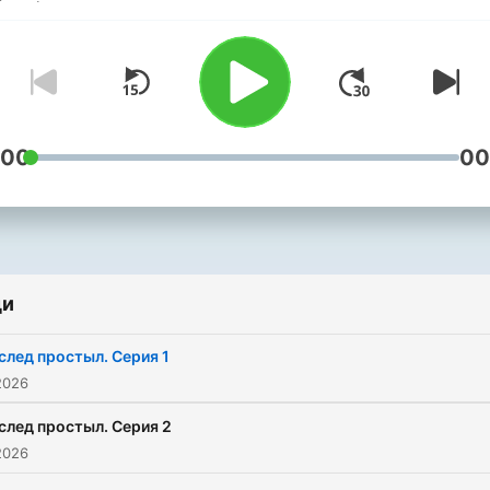
Эрика Беард, Екатерина
Трибуль, Виктор
Приворотский, и
заслуженные артисты
России: Евгений Парамон
:00
00
Игорь Карташёв, Алексан
Яцко.
ди
след простыл. Серия 1
2026
след простыл. Серия 2
2026