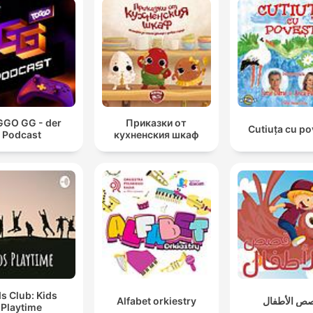
GO GG - der
Приказки от
Cutiuța cu po
Podcast
кухненския шкаф
ds Club: Kids
Alfabet orkiestry
ص الأطفال
Playtime