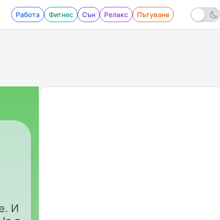
Работа
Фитнес
Сън
Релакс
Пътуване
е. И