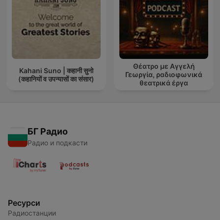
Θέατρο με Αγγελή
Kahani Suno | कहानी सुनो
Γεωργία, ραδιοφωνικά
(कहानियों व उपन्यासों का संसार)
θεατρικά έργα
БГ Радио
Радио и подкасти
Ресурси
Радиостанции