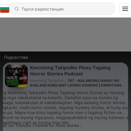
Подкастове
Kwentong Takipsilim Pinoy Tagalog
Horror Stories Podcast
Kwentong Takipsilim
|
767 - MALANDING NANAY NG
KAKLASE KONG MAY LAHING ASWANG | KWENTONG
ASWANG TRUE STORY
Ang Kwentong Takipsilim Pinoy Tagalog Horror Stories ay handog
ang mga nakakatakot na kwento. Dadalhin kayo sa mundo ng
hiwaga, katatakutan at kababalaghan. Mga aswang horror stories,
engkanto, multo horror stories, tagalog mystery stories, at kung anu-
ano pa. Mapa-true story tagalog horror man o tagalog fiction na
kukurot sa inyong mga puso, magpapakilabot ng inyong katawan at
magbibigay ngiti sa inyong mga labi.
Visit our Youtube Channel for more stories :