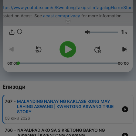
https://www.youtube.com/c/KwentongTakipsilimTagalogHorrorStorie
Hosted on Acast. See
acast.com/privacy
for more information.
1
x
Сила на звука
00:00
00:00
Епизоди
-
767
MALANDING NANAY NG KAKLASE KONG MAY
LAHING ASWANG | KWENTONG ASWANG TRUE
STORY
08 юни 2026
-
766
NAPADPAD AKO SA SIKRETONG BARYO NG
ASWANG | KWENTONG ASWANG