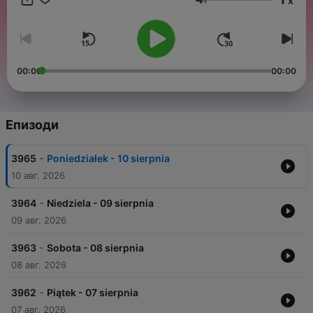
x
Biblii, pomagające odkrywać w życiu Bożą obecność i
Сила на звука
pogłębić relacje z Bogiem.
00:00
00:00
Епизоди
-
3965
Poniedziałek - 10 sierpnia
10 авг. 2026
-
3964
Niedziela - 09 sierpnia
09 авг. 2026
-
3963
Sobota - 08 sierpnia
08 авг. 2026
-
3962
Piątek - 07 sierpnia
07 авг. 2026