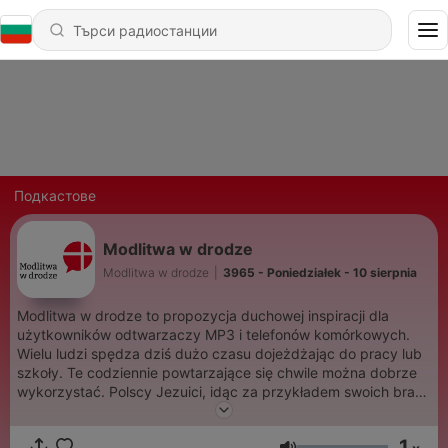
Подкастове
Modlitwa w drodze
Modlitwa w drodze
|
3965 - Poniedziałek - 10 sierpnia
Modlitwa w drodze to propozycja duchowej inspiracji dla
użytkowników odtwarzaczy MP3 i telefonów komórkowych.
Wielu ludzi spędza dziś dużo czasu dojeżdżając do pracy lub
szkoły. Te codziennie powtarzające się chwile można dobrze
wykorzystać. Polscy Jezuici, idąc za przykładem swoich braci
z Wielkiej Brytanii, zaproponowali serie około
dziesięciominutowych rozważań łączących muzykę i wersety z
1