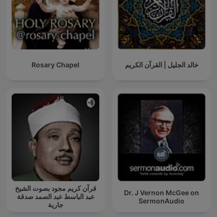
Rosary Chapel
خالد الجليل | القرآن الكريم
قرآن كريم مجود بصوت الشيخ
Dr. J Vernon McGee on
عبد الباسط عبد الصمد صدقة
SermonAudio
جارية