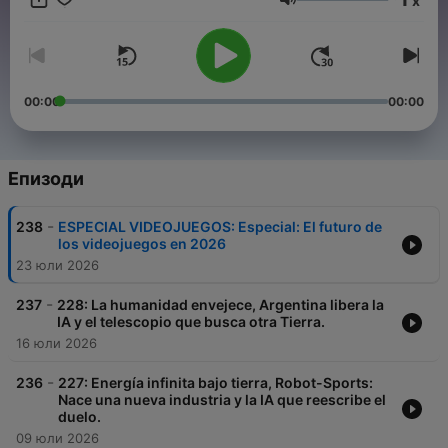
x
Limón Toma el control de tu tiempo y estudia tu universidad en
Сила на звука
línea avalada por la SEP en Hybridge:
https://hybridge.education/universidad-en-linea-sptf-mf
00:00
00:00
Епизоди
-
238
ESPECIAL VIDEOJUEGOS: Especial: El futuro de
los videojuegos en 2026
23 юли 2026
-
237
228: La humanidad envejece, Argentina libera la
IA y el telescopio que busca otra Tierra.
16 юли 2026
-
236
227: Energía infinita bajo tierra, Robot-Sports:
Nace una nueva industria y la IA que reescribe el
duelo.
09 юли 2026