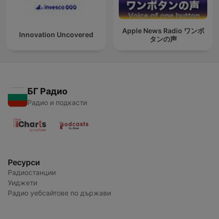
Apple News Radio ワンボ
Innovation Uncovered
タンの声
БГ Радио
Радио и подкасти
Ресурси
Радиостанции
Уиджети
Радио уебсайтове по държави