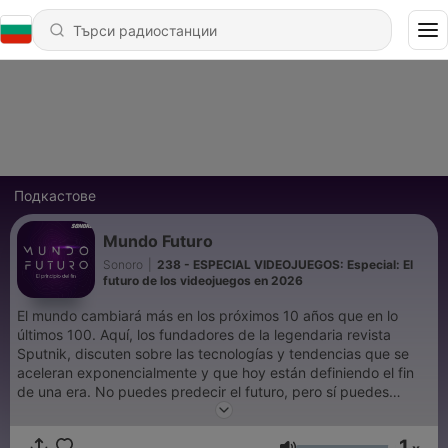
Подкастове
Mundo Futuro
Sonoro
|
238 - ESPECIAL VIDEOJUEGOS: Especial: El
futuro de los videojuegos en 2026
El mundo cambiará más en los próximos 10 años que en lo
últimos 100. Aquí, los fundadores de la legendaria revista
Sputnik, discuten sobre las tecnologías y tendencias que se
aceleran exponencialmente y que hoy están definiendo el fin
de una era. No puedes predecir el futuro, pero sí puedes
explorarlo. Mundo Futuro: El principio del fin.
http://www.mundofuturo.io Con Jorge Alor, Mario Valle y Jaime
1