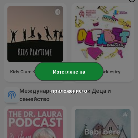
Kids Club: Kids Playtime
Alfabet orkiestry
Изтегляне на
Международни подкасти Деца и
приложението
семейство