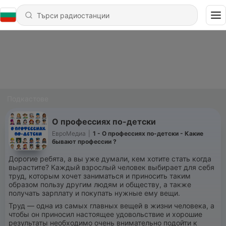
Подкастове
О профессиях по-детски
ЕвроМедиа
|
1 - О профессиях по-детски - Какие
бывают профессии ?
Дорогие ребята, а вы уже думали, кем хотите стать когда
вырастите? Каждый взрослый человек выбирает для себя
труд, которым хочет заниматься и приносить таким
образом пользу другим людям и обществу, а также
получать зарплату и покупать нужные ему вещи.
Труд — одна из самых главных вещей в жизни человека, а
чтобы он приносил настоящее удовольствие и хорошие
результаты необходимо очень внимательно подойти к