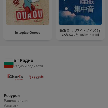
睡眠音 | ホワイトノイズ (す
Ιστορίες Ουάου
いみんおと, suimin oto)
БГ Радио
Радио и подкасти
Ресурси
Радиостанции
Уиджети