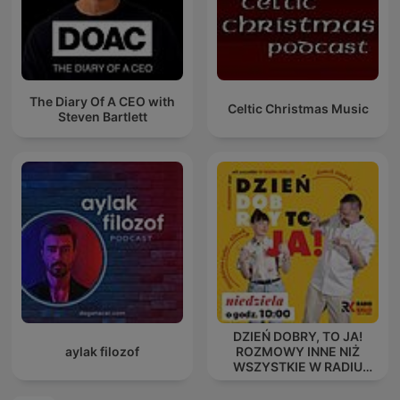
The Diary Of A CEO with
Celtic Christmas Music
Steven Bartlett
DZIEŃ DOBRY, TO JA!
aylak filozof
ROZMOWY INNE NIŻ
WSZYSTKIE W RADIU
KIELCE