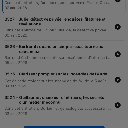
Dans cet entretien, l'archéologue sous-marin Franck Gaudiot présente ses découvertes de villes englouties en Égypte, notamment à la baie d'Aboukir, et explique les méthodes scientifiques utilisées pour localiser et extraire des vestiges antiques. Il détaille également les techniques de récupération d'objets, allant de l'usage de grues à celui de ballons, ainsi que ses explorations d'épaves aux Philippines.
07 авг. 2026
-
3527
Julie, détective privée : enquêtes, filatures et
révélations
Dans cet épisode de Un jour, une vie, la détective privée Julie Catalifo présente les coulisses de son métier, des stratégies d'anonymat à la diversité de ses missions, allant de la fraude à l'assurance à la protection animale. L'avocate Emma Léotti apporte un éclairage essentiel sur le cadre juridique, notamment concernant le respect de la vie privée et la recevabilité des preuves devant la justice.
06 авг. 2026
-
3526
Bertrand : quand un simple repas tourne au
cauchemar
Bertrand Carbonneau raconte son expérience d'intoxication grave après avoir consommé une courge amère, causée par la cucurbitacine. Ce poison, issu d'un croisement accidentel entre variétés, a provoqué des symptômes sévères, incluant la perte de cheveux et de peau. L'émission aborde ensuite l'absence d'information des magasins lors de tels incidents et l'analyse des mécanismes de surveillance alimentaire par l'expert Pascal Hébel. Enfin, la présentation de l'application Alerte Conso permet de découvrir comment recevoir des notifications proactives sur les rappels de produits.
05 авг. 2026
-
3525
Clarisse : pompier sur les incendies de l'Aude
Cet épisode revient sur les incendies de l'Aude le 5 août dernier à travers les témoignages de Clarisse, une pompière, et d'Eglantine, habitante du village de Ribaud. Elles décrivent la progression rapide des flammes, les procédures d'urgence pour survivre au milieu des feux et l'ambiance de guerre vécue lors de l'intervention des secours. L'entretien explore également le parcours professionnel de Clarisse, de sa vocation initiale chez les jeunes sapeurs-pompiers jusqu'aux réalités du métier. L'épisode aborde les qualités essentielles pour devenir pompier, telles que l'esprit d'équipe et la bienveillance, tout en lançant un appel aux futurs volontaires.
04 авг. 2026
-
3524
Guillaume : chasseur d'héritiers, les secrets
d'un métier méconnu
Dans cet entretien, Guillaume, généalogiste successoral, explique son métier de chercheur d'héritiers et partage des anecdotes marquantes, allant de découvertes fortunées à des secrets de famille sordides. Il évoque également les particularités de ses enquêtes lors d'inventaires, comme la découverte d'objets insolites ou de trésors cachés. L'exploration des coulisses du métier aborde la responsabilité juridique, l'aspect international des recherches et la complexité des successions. L'invité raconte comment il a résolu une énigme familiale impliquant un enfant caché, tout en soulignant l'importance de conserver des preuves physiques pour prouver une filiation.
03 авг. 2026