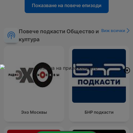
Показване на повече епизоди
Виж всички
Повече подкасти Общество и
култура
Эхо Москвы
БНР подкасти