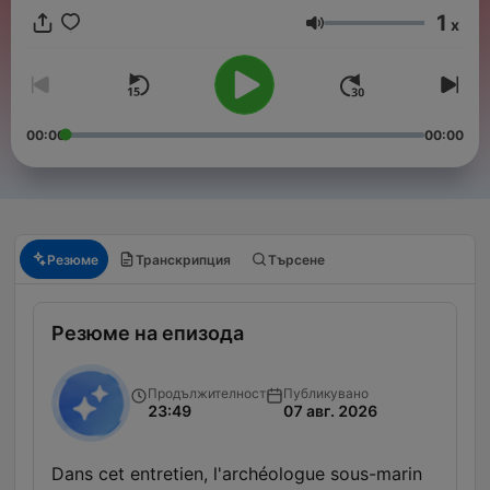
1
x
Сила на звука
00:00
00:00
Резюме
Транскрипция
Търсене
Резюме на епизода
Продължителност
Публикувано
23:49
07 авг. 2026
Dans cet entretien, l'archéologue sous-marin