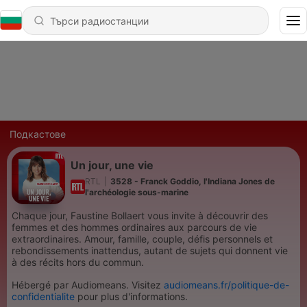
Подкастове
Un jour, une vie
RTL
|
3528 - Franck Goddio, l'Indiana Jones de
l'archéologie sous-marine
Chaque jour, Faustine Bollaert vous invite à découvrir des
femmes et des hommes ordinaires aux parcours de vie
extraordinaires. Amour, famille, couple, défis personnels et
rebondissements inattendus, autant de sujets qui donnent vie
à des récits hors du commun.
Hébergé par Audiomeans. Visitez
audiomeans.fr/politique-de-
confidentialite
pour plus d'informations.