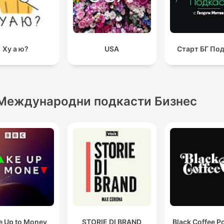
Ху а ю?
USA
Старт БГ По
Международни подкасти Бизнес
 Up to Money
STORIE DI BRAND
Black Coffee P