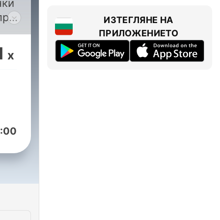
нки
ИЗТЕГЛЯНЕ НА
ПРИЛОЖЕНИЕТО
1
x
ти
в
:00
ого
ій.
е