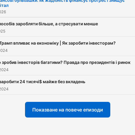
ансові бульбашки: як жадібність фінансує прогрес і знищує
італ
фінансові інструменти, як
026
будувати спекулятивні та
інвестиційні стратегії. Всі
пособів заробляти більше, а стресувати менше
025
корисні матеріали —
linktr.ee/upgradetrader
Трамп впливає на економіку | Як заробити інвесторам?
2024
 зробив інвесторів багатими? Правда про президентів і ринок
2024
заробити 24 тисячі$ майже без вкладень
2024
Показване на повече епизоди