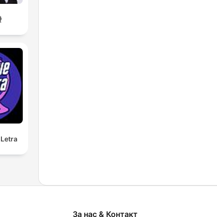
發
Letra
За нас & Контакт