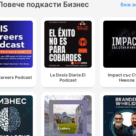
Повече подкасти Бизнес
Виж в
La Dosis Diaria El
Impact със С
Careers Podcast
Podcast
Никола