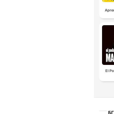
Apre
El P
БГ