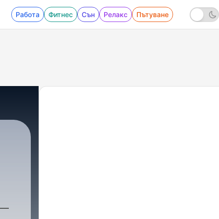
Работа
Фитнес
Сън
Релакс
Пътуване
ader
|
18 - Фінансові бульбашки: як жадібні
 —