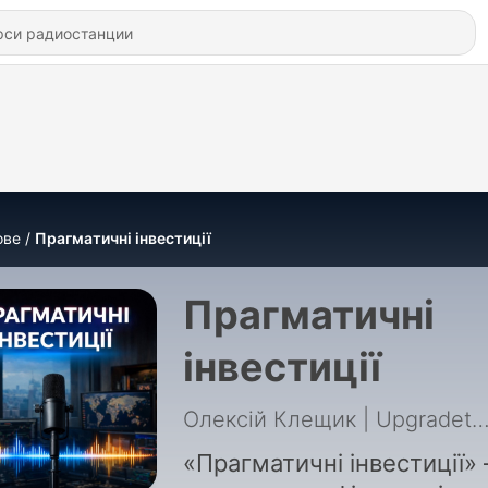
ове
Прагматичні інвестиції
Прагматичні
інвестиції
Олексій Клещик | Upgradetr
«Прагматичні інвестиції»