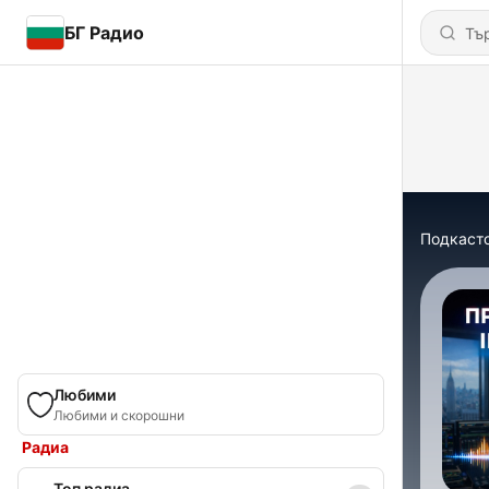
БГ Радио
Подкаст
Любими
Любими и скорошни
Радиа
Топ радиа