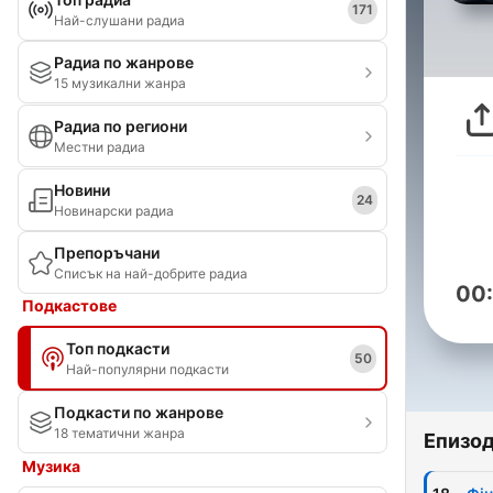
171
Най-слушани радиа
Радиа по жанрове
15 музикални жанра
Радиа по региони
Местни радиа
Новини
24
Новинарски радиа
Препоръчани
Списък на най-добрите радиа
00
Подкастове
Топ подкасти
50
Най-популярни подкасти
Подкасти по жанрове
18 тематични жанра
Епизо
Музика