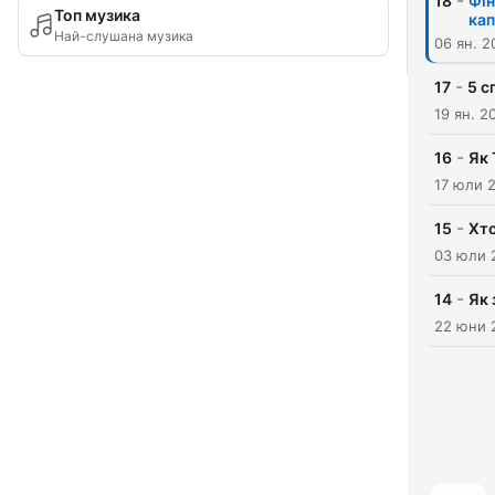
-
18
Фін
Топ музика
кап
Най-слушана музика
06 ян. 2
-
17
5 с
19 ян. 2
-
16
Як 
17 юли 
-
15
Хто
03 юли 
-
14
Як 
22 юни 