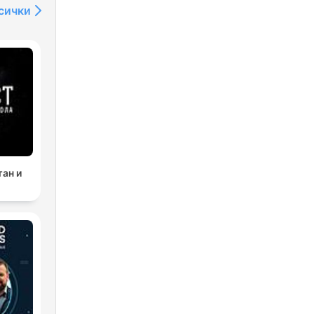
сички
тан и