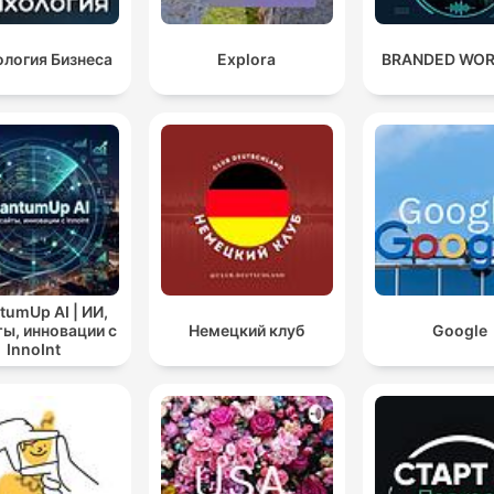
логия Бизнеса
Explora
BRANDED WOR
tumUp AI | ИИ,
ты, инновации с
Немецкий клуб
Google
InnoInt