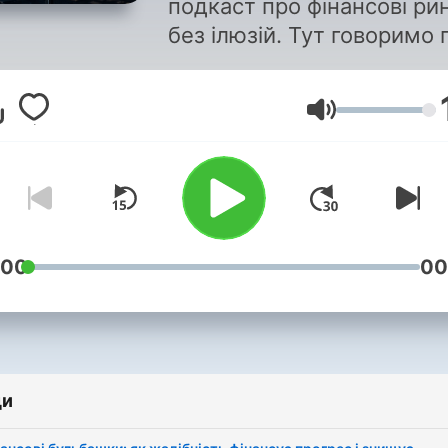
подкаст про фінансові ри
без ілюзій. Тут говоримо про
інвестиції, трейдинг,
фондовий ринок США,
Сила на звука
валютні пари, дорогоцінні
метали. Я практикую на
фінансових ринках з 2008
року і пояснюю, як мисли
та діяти інвестору чи
трейдеру, щоб виживати 
:00
00
ринкових циклах. Без
чарівних формул, надмірн
стресу та зруйнованих мр
Подкаст для тих, хто хоч
ди
розуміти: як керувати
капіталом, як обирати