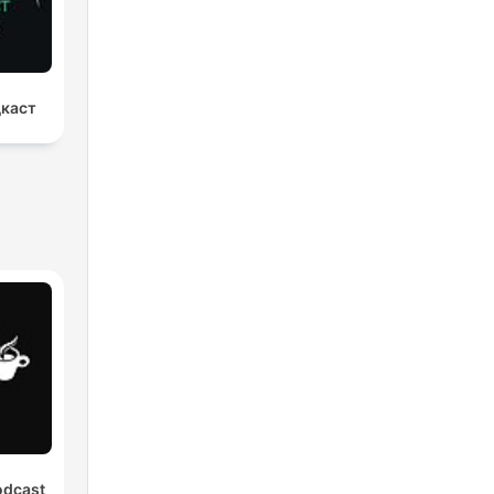
дкаст
odcast