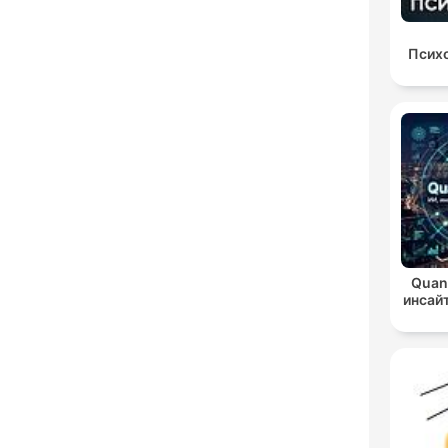
Психо
Quan
инсай