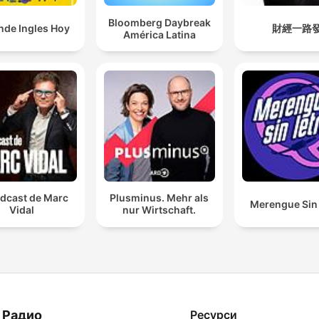
Bloomberg Daybreak
nde Ingles Hoy
財經一路
América Latina
odcast de Marc
Plusminus. Mehr als
Merengue Sin 
Vidal
nur Wirtschaft.
 Радио
Ресурси