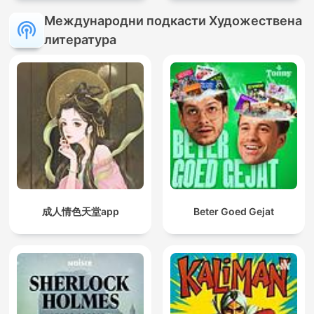
Международни подкасти Художествена
литература
成人情色天堂app
Beter Goed Gejat