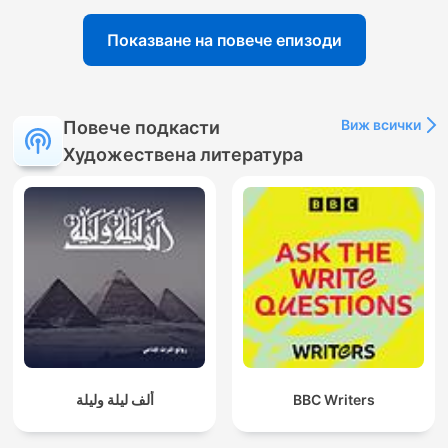
Показване на повече епизоди
Виж всички
Повече подкасти
Художествена литература
ألف ليلة وليلة
BBC Writers