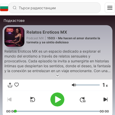
Подкастове
Relatos Eroticos MX
Podcast MX
|
1503 - Me hacen el amor durante la
tormeta y se sintio delicioso
Relatos Eroticos MX es un espacio dedicado a explorar el
mundo del erotismo a través de relatos sensuales y
provocativos. Cada episodio te invita a sumergirte en historias
íntimas que despiertan los sentidos, donde el deseo, la fantasía
y la conexión se entrelazan en un viaje emocionante. Con una
narración cautivadora, este podcast está diseñado para
encender la imaginación y explorar el placer desde una
1
x
perspectiva elegante y auténtica. Déjate llevar por la voz y las
Сила на звука
palabras que transforman el erotismo en arte narrativo.
Conviértete en un supporter de este podcast:
https://www.spreaker.com/podcast/relatos-eroticos-mx-
-6290133/support
.
00:00
00:00