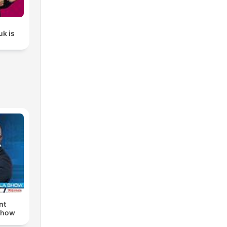
uk is
nt
Show