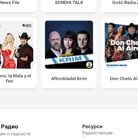
News File
SONDHI TALK
Gość Radia 
no, la Mala y el
Aftonbladet Krim
Don Cheto Al
Feo
 Радио
Ресурси
Радиостанции
ио и подкасти