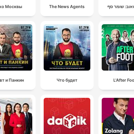
хо Москвы
The News Agents
אוב: שומר סף
вт и Панкин
Что будет
L'After Fo