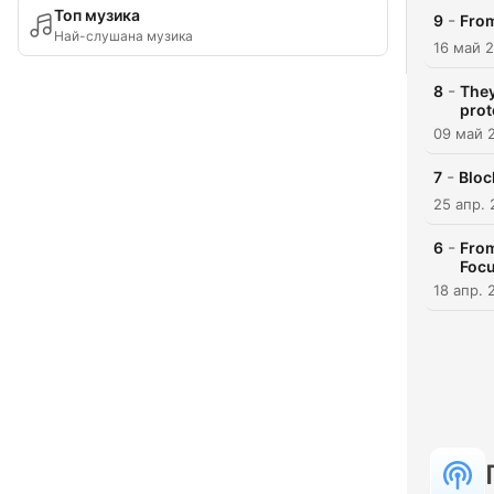
Топ музика
-
9
From
Най-слушана музика
16 май 
-
8
They
prot
09 май 
-
7
Bloc
25 апр.
-
6
From
Foc
18 апр. 