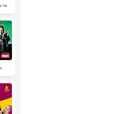
גדי ט
ot