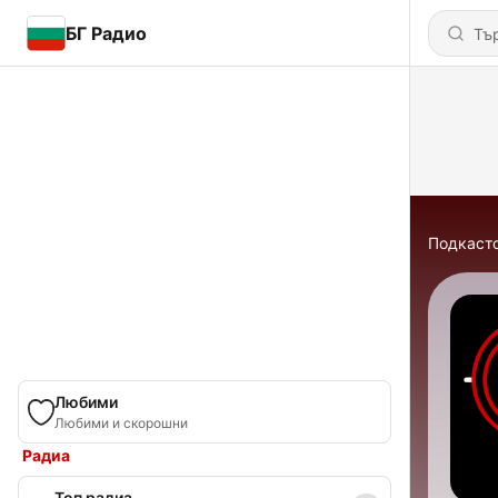
БГ Радио
Подкаст
Любими
Любими и скорошни
Радиа
Топ радиа