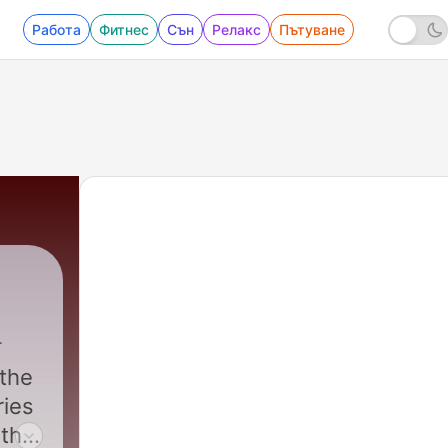
Работа
Фитнес
Сън
Релакс
Пътуване
 the
ries
 the