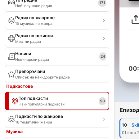
171
Най-слушани радиа
Радиа по жанрове
15 музикални жанра
Радиа по региони
Местни радиа
Новини
24
Новинарски радиа
00
Препоръчани
Списък на най-добрите радиа
Подкастове
Топ подкасти
50
Най-популярни подкасти
Епизо
Подкасти по жанрове
18 тематични жанра
-
10
Ski
Музика
01 юни 