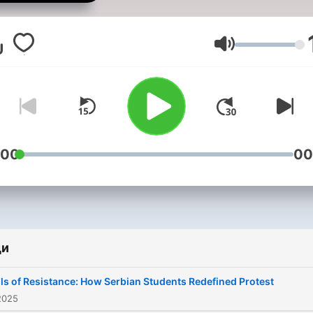
ground. We cover protests
political developments,
student movements, and
Сила на звука
social issues, giving the wo
an insider’s perspective on
what’s really happening. N
filters, no outside narrati
just the voices of those liv
:00
00
it.
ди
lls of Resistance: How Serbian Students Redefined Protest
2025