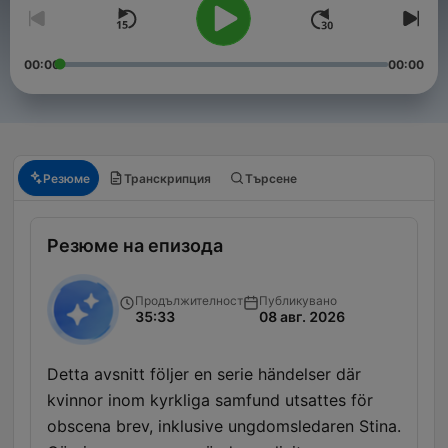
00:00
00:00
Резюме
Транскрипция
Търсене
Резюме на епизода
Продължителност
Публикувано
35:33
08 авг. 2026
Detta avsnitt följer en serie händelser där
kvinnor inom kyrkliga samfund utsattes för
obscena brev, inklusive ungdomsledaren Stina.