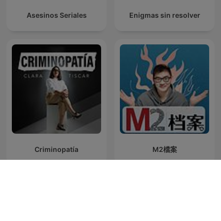
Asesinos Seriales
Enigmas sin resolver
Criminopatía
M2檔案