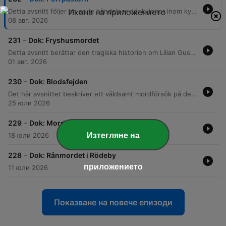
Detta avsnitt följer en serie händelser där kvinnor inom kyrkliga samfund utsattes för obscena brev, inklusive ungdomsledaren Stina. Gärningsmannen använde explicita beskrivningar och pseudonymer kopplade till stereotyper i en omfattande serie trakasserier som ledde till en stor polisutredning. Genom DNA-spår och digitala sökningar lyckades polisen slutligen identifiera en 77-årig man. Trots hans erkännande efter gripandet förblir motivet oklart, och många av de utsatta kvinnorna upplever en brist på fullständig upprättelse på grund av preskriptionstider.
08 авг. 2026
-
231
Dok: Fryshusmordet
Detta avsnitt berättar den tragiska historien om Lilian Gustafsson och hennes son Anders, vars liv förändrades för alltid vid nyårsafton 1994 när han mördades på en kaj i Hammarbyhamnen. Vi följer de traumatiska detaljerna kring mordet, identifieringen av kroppen och den efterföljande utredningen. Berättelsen väver även samman händelserna med ett våldsamt överfall mot Christer Dyrvold i samma område. Vi utforskar de långsiktiga konsekvenserna för de drabbade, utmaningarna med kalla fall och den fortsatta kampen för att få svar på frågorna om vem som stod bakom dessa våldsdåd efter 30 år.
01 авг. 2026
-
230
Dok: Blodsfejden
Det här avsnittet beskriver ett våldsamt mordförsök på den tolvårige pojken Malik i Borås 2013, en händelse som kan kopplas till en långvarig blodsfejd mellan två albanska familjer. Berättelsen belyser även de historiska rötterna till konflikten i Albanien, där anklagelser om korruption och mord inom poliskåren skapat en våldsspiral. Genom DNA-bevis från ett europeiskt register kunde fallet slutligen lösas när en man i England identifierades. Trots den misstänktes försök till alternativa förklaringar dömdes han till 14 års fängelse, men för Malik kvarstår de långvariga fysiska och psykiska ärren efter attacken.
25 юли 2026
-
229
Dok: Mordet i tygaffären
Изтегляне на
18 юли 2026
-
228
Dok: Rånmordet i Rödeby
приложението
11 юли 2026
Показване на повече епизоди