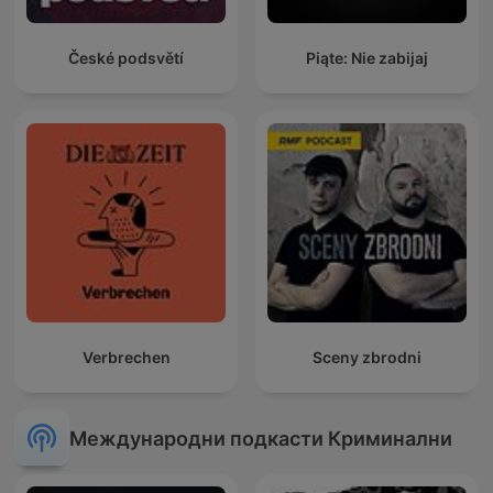
České podsvětí
Piąte: Nie zabijaj
Verbrechen
Sceny zbrodni
Международни подкасти Криминални