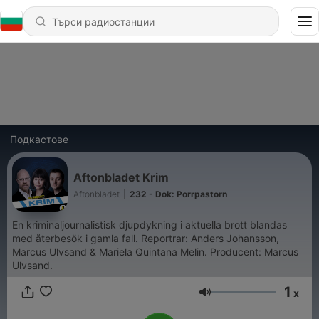
Подкастове
Aftonbladet Krim
Aftonbladet
|
232 - Dok: Porrpastorn
En kriminaljournalistisk djupdykning i aktuella brott blandas
med återbesök i gamla fall. Reportrar: Anders Johansson,
Marcus Ulvsand & Mariela Quintana Melin. Producent: Marcus
Ulvsand.
1
x
Сила на звука