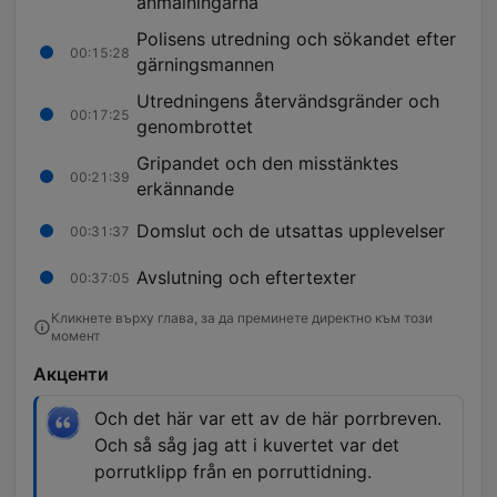
anmälningarna
Polisens utredning och sökandet efter
00:15:28
gärningsmannen
Utredningens återvändsgränder och
00:17:25
genombrottet
Gripandet och den misstänktes
00:21:39
erkännande
Domslut och de utsattas upplevelser
00:31:37
Avslutning och eftertexter
00:37:05
Кликнете върху глава, за да преминете директно към този
момент
Акценти
Och det här var ett av de här porrbreven.
Och så såg jag att i kuvertet var det
porrutklipp från en porruttidning.