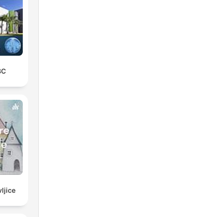
BC
ljice