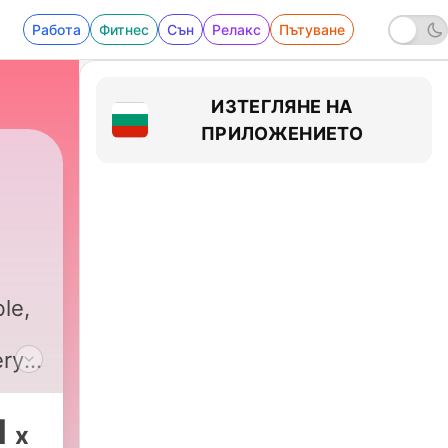
Работа
Фитнес
Сън
Релакс
Пътуване
ИЗТЕГЛЯНЕ НА
ПРИЛОЖЕНИЕТО
|
73 - What you didn't know about donor m
le,
ry,
d
1
x