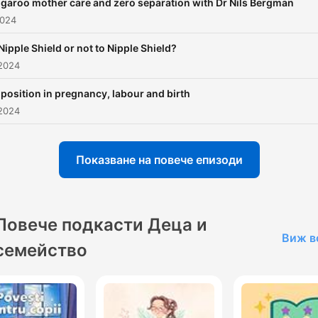
garoo mother care and zero separation with Dr Nils Bergman
2024
Nipple Shield or not to Nipple Shield?
2024
position in pregnancy, labour and birth
2024
Показване на повече епизоди
Повече подкасти Деца и
Виж в
семейство