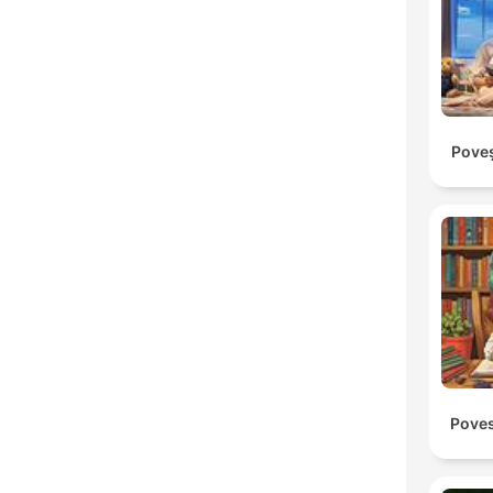
Poveș
Poves