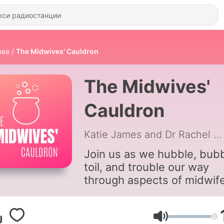
ове
The Midwives' Cauldron
The Midwives'
Cauldron
Katie James and Dr Rachel Reed
Join us as we hubble, bubb
toil, and trouble our way
through aspects of midwife
birth, lactation, and
womanhood. We tackle an
discuss a variety of topics
Сила на звука