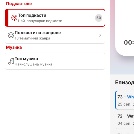
Подкастове
Топ подкасти
50
Най-популярни подкасти
Подкасти по жанрове
18 тематични жанра
00
Музика
Топ музика
Най-слушана музика
Епизо
-
73
Wha
25 сеп.
-
72
Wat
04 сеп.