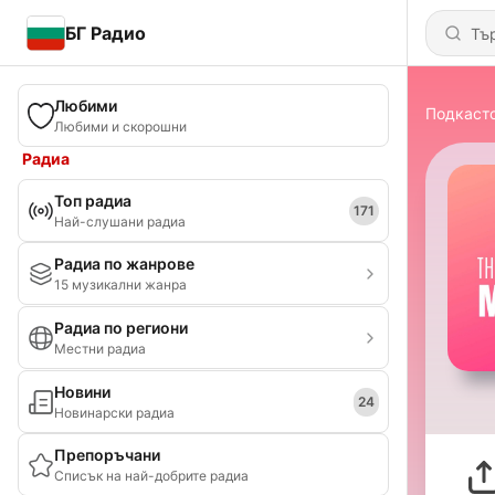
БГ Радио
Любими
Подкаст
Любими и скорошни
Радиа
Топ радиа
171
Най-слушани радиа
Радиа по жанрове
15 музикални жанра
Радиа по региони
Местни радиа
Новини
24
Новинарски радиа
Препоръчани
Списък на най-добрите радиа