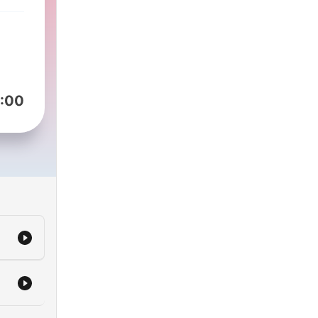
ils
 to
:00
ing
eir
he
e
ited.