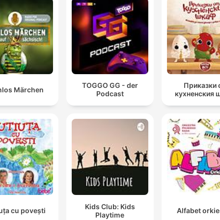
TOGGO GG - der
Приказки 
nlos Märchen
Podcast
кухненския 
Kids Club: Kids
uța cu povești
Alfabet orkie
Playtime