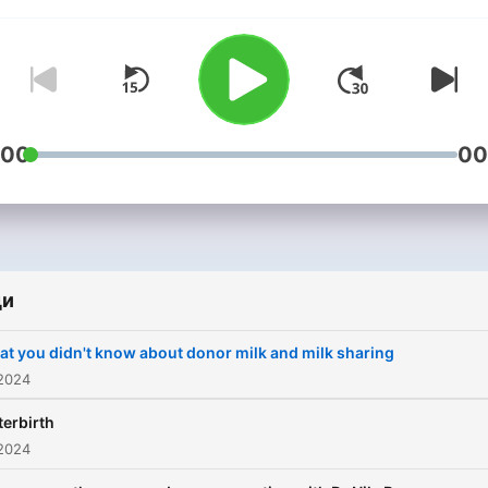
within the sphere of
womanhood, birth, and
lactation and what this enta
in today's society. We want
be able to share in the
:00
00
strengths of women gather
together and being more
informed, for their birth, th
feeding experience, and t
transition into knowing
ourselves better. This is th
ди
podcast to connect us as a
t you didn't know about donor milk and milk sharing
greater circle of women un
 2024
erbirth
 2024