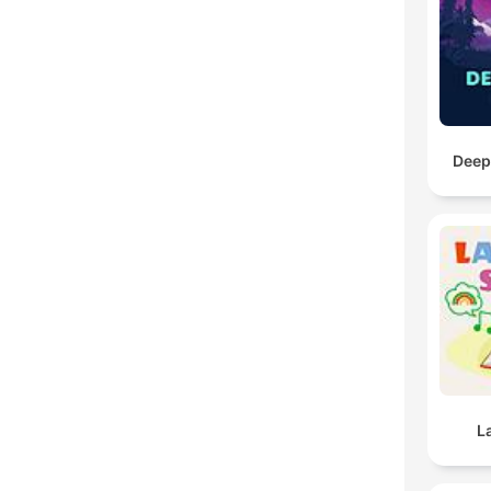
Deep
L