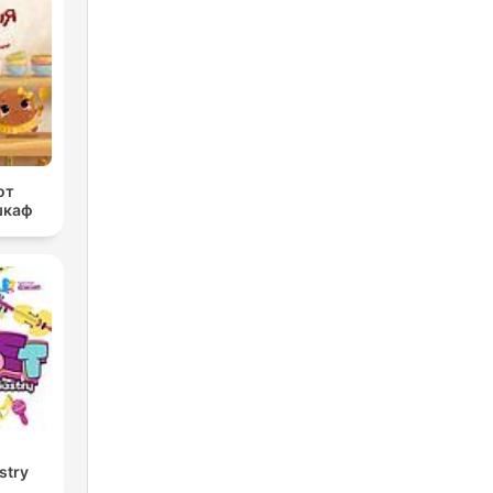
от
шкаф
stry