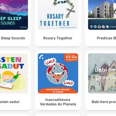
 Sleep Sounds
Rosary Together
Predicas I
Inacreditáveis
asten sadut
Babi bere prav
Verdades do Planeta