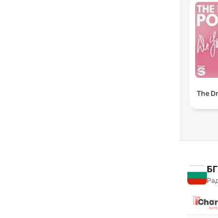
The Dr
БГ
Рад