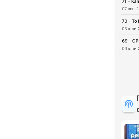
-
71
Kan
07 авг. 
-
70
To 
03 юли 
-
69
OP 
06 юни 