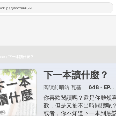
ове
下一本讀什麼？
下一本讀什麼？
閱讀前哨站 瓦基
|
648 - EP.632 《偏心自己，不必向誰說明》讀後心得：活成自己喜歡的樣子
你喜歡閱讀嗎？還是你雖然
歡，但是又抽不出時間讀呢
或者，你不知道下一本到底