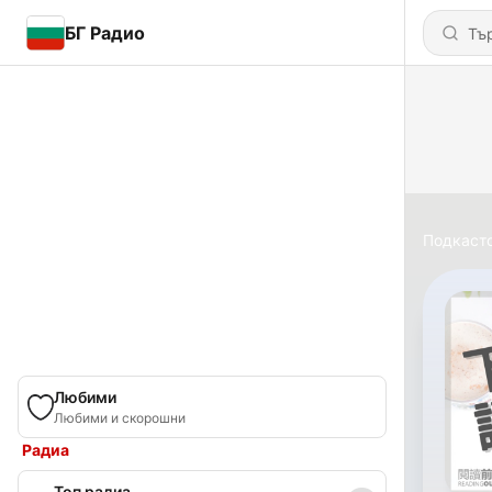
БГ Радио
Подкаст
Любими
Любими и скорошни
Радиа
Топ радиа