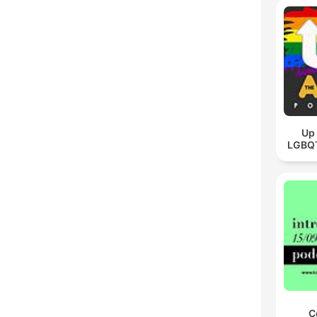
Up 
LGBQT
C