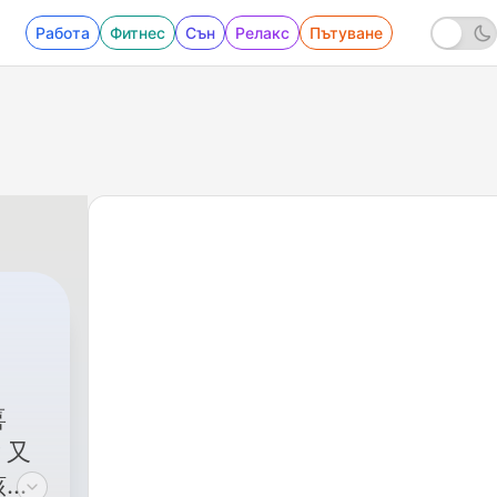
Работа
Фитнес
Сън
Релакс
Пътуване
喜
？又
該讀