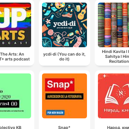
Hindi Kavita l
The Arts: An
ycdi·di (You can do it,
Sahitya l Hin
+ arts podcast
do it)
Recitation
olectivo KB
Snap*
Народ, кни