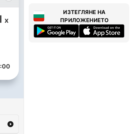
而
ИЗТЕГЛЯНЕ НА
1
x
ПРИЛОЖЕНИЕТО
的站
讀什
都曾
會和
:00
還有
重要
學到
改變
裡，
你的