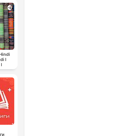
 Hindi
di l
 l
ги