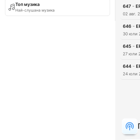
Топ музика
-
647
E
Най-слушана музика
02 авг. 
-
646
E
30 юли 
-
645
E
27 юли 
-
644
E
24 юли 