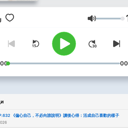
什麼書？這個頻道就是為你
生。
Сила на звука
你好，我是「閱讀前哨站」
長瓦基，歡迎來到「下一本
麼？」我想回答每個愛書人
問過自己的這個問題。我也
:00
00
你分享關於閱讀的大小事，
許多書籍的心得和評論。更
的是，我如何運用從書裡面
的東西，開拓自己的視野，
自己的生活。我希望你在這
ди
可以認識更多的好書，找到
下一本讀什麼。
P.632 《偏心自己，不必向誰說明》讀後心得：活成自己喜歡的樣子
2026