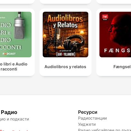
o libri e Audio
Audiolibros y relatos
Fængsel
racconti
 Радио
Ресурси
Радиостанции
ио и подкасти
Уиджети
Радио уебсайтове по дър