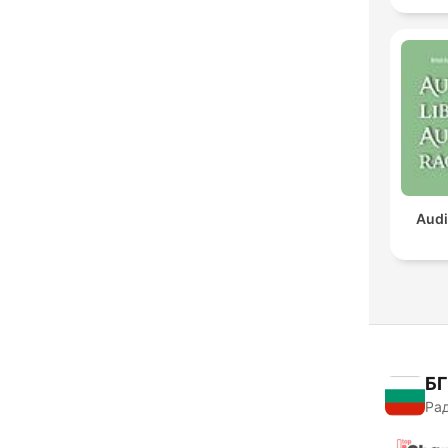
Audi
БГ
Рад