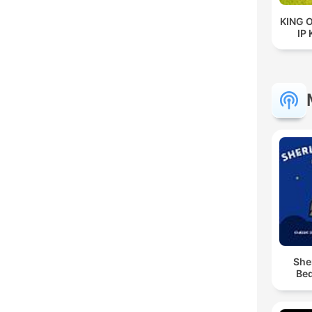
KING 
IP
She
Bed