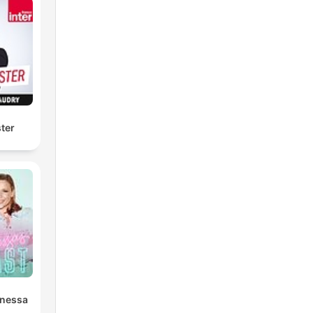
ter
anessa