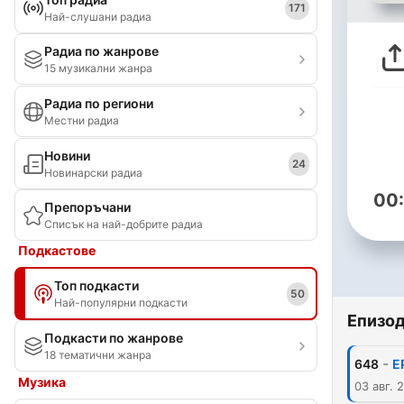
171
Най-слушани радиа
Радиа по жанрове
15 музикални жанра
Радиа по региони
Местни радиа
Новини
24
Новинарски радиа
00
Препоръчани
Списък на най-добрите радиа
Подкастове
Топ подкасти
50
Най-популярни подкасти
Епизо
Подкасти по жанрове
18 тематични жанра
-
648
E
Музика
03 авг. 