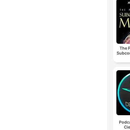
The 
Subco
Podca
Cie