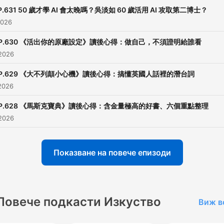
📚 關於「閱讀前哨站」
P.631 50 歲才學 AI 會太晚嗎？吳淡如 60 歲活用 AI 攻取第二博士？
2026
部落格
https://readingoutpost.co
P.630 《活出你的原廠設定》讀後心得：做自己，不須證明給誰看
聯絡我
2026
https://readingoutpost.co
P.629 《大不列顛小心機》讀後心得：搞懂英國人話裡的潛台詞
傳送門
2026
https://readingoutpost.com
P.628 《馬斯克寶典》讀後心得：含金量極高的好書、六個重點整理
2026
☕ 歡迎你用每個月99元支持
持續創作
Показване на повече епизоди
贊助瓦基
https://readingoutpost.co
Powered by
Firstory Hosti
Повече подкасти Изкуство
Виж в