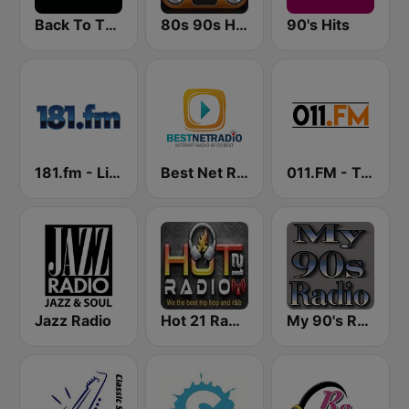
Back To The 80's Radio
80s 90s Hits Radio
90's Hits
181.fm - Lite 90's
Best Net Radio - 80s and 90s Mix
011.FM - Totally 90s
Jazz Radio
Hot 21 Radio
My 90's Radio