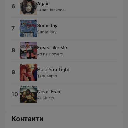
Again
6
Janet Jackson
Someday
7
Sugar Ray
Freak Like Me
8
Adina Howard
Hold You Tight
9
Tara Kemp
Never Ever
10
All Saints
Контакти