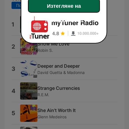
Последните 7 дни
Последните 30 дни
Изтегляне на
приложението
4 Seasons of Loneliness
1
Boyz II Men
Show Me Love
2
Robin S.
Deeper and Deeper
3
David Guetta & Madonna
Strange Currencies
4
R.E.M.
She Ain't Worth It
5
Glenn Medeiros