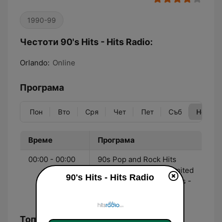
1990-99
Честоти 90's Hits - Hits Radio:
Orlando:
Online
Програма
Пон
Вто
Сря
Чет
Пет
Съб
Нед
Време
Програма
00:00 - 00:00
90s Pop and Rock Hits
streaming 24/7 with limited
90's Hits - Hits Radio
commercial interruptions -
Hitsradio.com
Топ песни