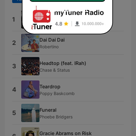
приложението
Bumpa (Extended Mix)
1
Micah
Dai Dai Dai
2
Robertino
Headtop (feat. IRah)
3
Chase & Status
Teardrop
4
Poppy Baskcomb
Funeral
5
Phoebe Bridgers
Gracie Abrams on Risk