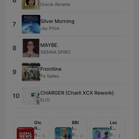
6
Gracie Abrams
Silver Morning
7
Jay Price
MAYBE.
8
SIENNA SPIRO
Frontline
9
Pa Salieu
CHARGER (Charli XCX Rework)
10
ELIO
Global
BBC
Learning
News
Inside
English
Podcast
Science
Conversation
BBC World Service - Епизод 284
BBC Radio 4 - Епизод 664
BBC Radio - Епизод 819