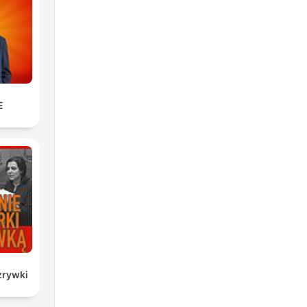
E
zrywki