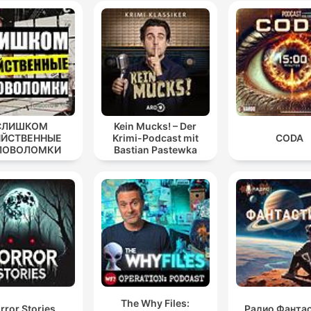
СЛИШКОМ
Kein Mucks! – Der
ИЙСТВЕННЫЕ
Krimi-Podcast mit
CODA
ЛОВОЛОМКИ
Bastian Pastewka
The Why Files:
rror Stories
Радио Фанта