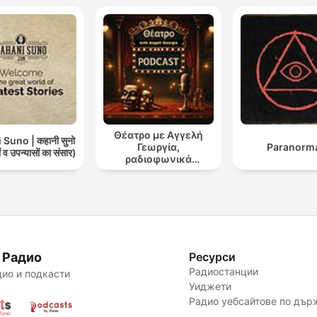
Θέατρο με Αγγελή
Suno | कहानी सुनो
Γεωργία,
Paranorm
 व उपन्यासों का संसार)
ραδιοφωνικά
θεατρικά έργα
 Радио
Ресурси
Радиостанции
ио и подкасти
Уиджети
Радио уебсайтове по дър