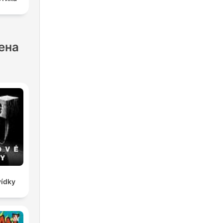
ена
vídky