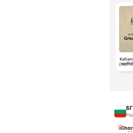
Kahani 
(कहानियों
БГ
Рад