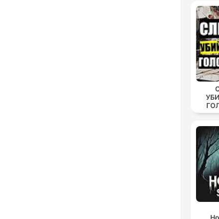
УБ
ГО
Ho