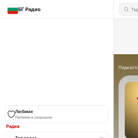
БГ Радио
Подкаст
Любими
Любими и скорошни
Радиа
Топ радиа