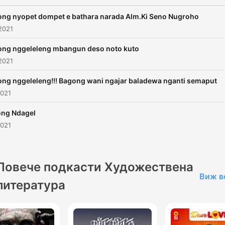
ng nyopet dompet e bathara narada Alm.Ki Seno Nugroho
2021
ng nggeleleng mbangun deso noto kuto
2021
ng nggeleleng!!! Bagong wani ngajar baladewa nganti semaput
2021
ng Ndagel
2021
Повече подкасти Художествена
Виж в
литература