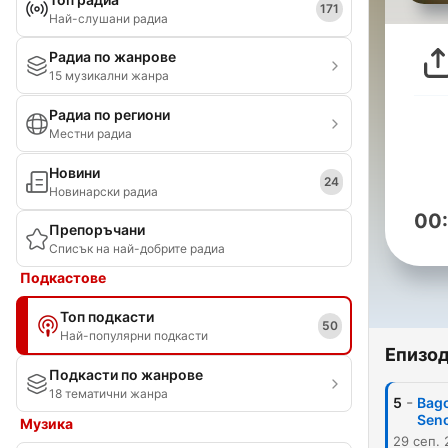
171
Най-слушани радиа
Радиа по жанрове
15 музикални жанра
Радиа по региони
Местни радиа
Новини
24
Новинарски радиа
00
Препоръчани
Списък на най-добрите радиа
Подкастове
Топ подкасти
50
Най-популярни подкасти
Епизо
Подкасти по жанрове
18 тематични жанра
-
5
Bago
Sen
Музика
29 сеп. 