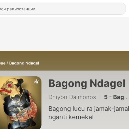
ове
Bagong Ndagel
Bagong Ndagel
Dhiyon Daimonos
|
5 - Bagong ancen lucu poll ketemu bapake petruk marai ngakak Alm.Ki Seno Nugroho
Bagong lucu ra jamak-jama
nganti kemekel