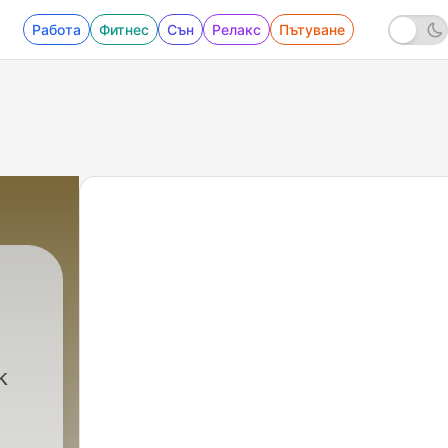
Работа
Фитнес
Сън
Релакс
Пътуване
k