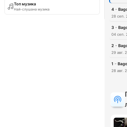
Топ музика
-
4
Bago
Най-слушана музика
28 сеп. 
-
3
Bago
04 сеп. 
-
2
Bago
29 авг. 
-
1
Bago
28 авг. 