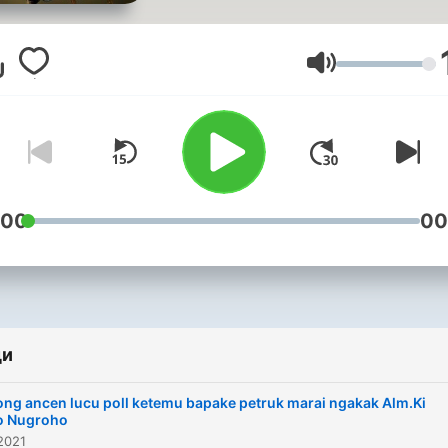
Сила на звука
:00
00
ди
ng ancen lucu poll ketemu bapake petruk marai ngakak Alm.Ki
o Nugroho
2021