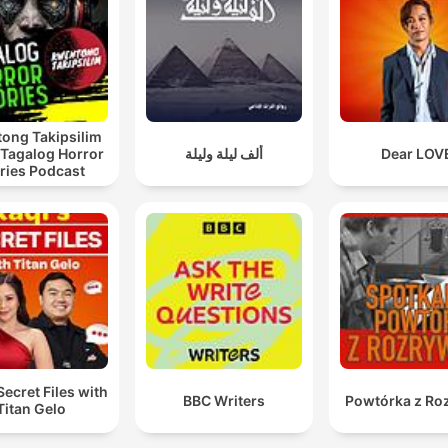
ong Takipsilim
 Tagalog Horror
ألف ليلة وليلة
Dear LOV
ries Podcast
Secret Files with
BBC Writers
Powtórka z Ro
Titan Gelo