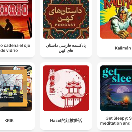
io cadena el ojo
پادکست فارسی داستان
Kalimán
de vidrio
های کهن
Get Sleepy: 
KRIK
Hazel的紅樓夢話
meditation and 