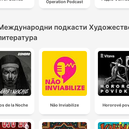
Operation Podcast
Международни подкасти Художеств
литература
os de la Noche
Não Inviabilize
Hororové po