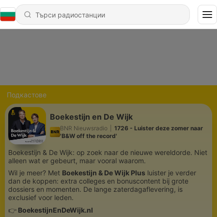
Подкастове
Boekestijn en De Wijk
BNR Nieuwsradio
|
1726 - Luister deze zomer naar
'B&W off the record'
Boekestijn & De Wijk: op zoek naar de nieuwe wereldorde. Niet
alleen wat er gebeurt, maar vooral waarom.
Wil je meer? Met
Boekestijn & De Wijk Plus
luister je verder
dan de koppen: extra colleges en bonuscontent bij grote
dossiers en momenten. De lange zaterdagaflevering, is
exclusief voor leden.
👉
BoekestijnEnDeWijk.nl