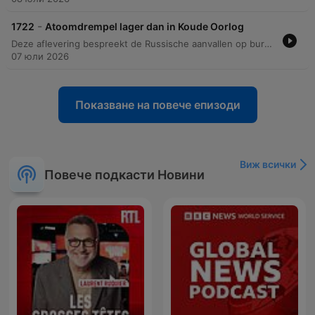
-
1722
Atoomdrempel lager dan in Koude Oorlog
Deze aflevering bespreekt de Russische aanvallen op burgerdoelen in Oekraïne en de beperkte mogelijkheden van het Westen om hier effectief op te reageren door een uitgeput arsenaal. Daarnaast wordt de complexiteit van de escalatieladder en mogelijke Russische provocaties tegen de NAVO geanalyseerd. De discussie behandelt verder de risico's van Russische escalatie en de werking van nucleaire afschrikking. De sprekers analyseren scenario's waarbij Poetin kleine territoriale winsten kan proberen te behalen in gebieden met weinig NAVO-troepen en bespreken de veranderende drempel voor het gebruik van kernwapens.
07 юли 2026
Показване на повече епизоди
Виж всички
Повече подкасти Новини