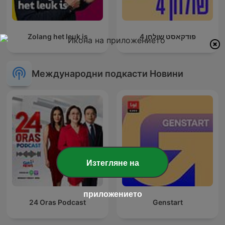
Zolang het leuk is
פודקאסט שולחן 4
Международни подкасти Новини
Изтегляне на
приложението
24 Oras Podcast
Genstart