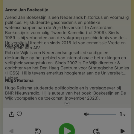
Arend Jan Boekestijn
Arend Jan Boekestijn is een Nederlands historicus en voormalig
politicus. Hij studeerde geschiedenis en politieke
wetenschappen aan de Vrije Universiteit te Amsterdam.
Boekestijn is voormalig Tweede Kamerlid (tot 2009). Sinds
1989 is hij verbonden aan de vakgroep geschiedenis van de
Universiteit Utrecht en sinds 2016 lid van commissie Vrede en
Rob de Wijk
Veiligheid van AIV.
Rob de Wijk is een Nederlandse geschiedkundige en
deskundige op het gebied van internationale betrekkingen en
veiligheidsvraagstukken. Sinds 2007 is De Wijk directeur &
oprichter van het Den Haag Centrum voor Strategische Studies
(HCSS). Hij is tevens emeritus hoogleraar aan de Universiteit
Leiden.
H
ugo Reitsma
Hugo Reitsma studeerde politicologie en is verslaggever bij
BNR Nieuwsradio. Hij is auteur van het boek ‘Boekestijn en De
Wijk voorspellen de toekomst’ (november 2023).
1
x
Сила на звука