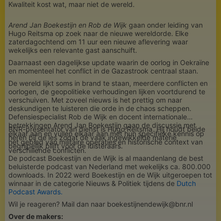
Kwaliteit kost wat, maar niet de wereld.
Arend Jan Boekestijn en Rob de Wijk
gaan onder leiding van
Hugo Reitsma op zoek naar de nieuwe wereldorde. Elke
zaterdagochtend om 11 uur een nieuwe aflevering waar
wekelijks een relevante gast aanschuift.
Daarnaast een dagelijkse update waarin de oorlog in Oekraïne
en momenteel het conflict in de Gazastrook centraal staan.
De wereld lijkt soms in brand te staan, meerdere conflicten en
oorlogen, de geopolitieke verhoudingen lijken voortdurend te
verschuiven. Met zoveel nieuws is het prettig om naar
deskundigen te luisteren die orde in de chaos scheppen.
Defensiespecialist Rob de Wijk en docent internationale
betrekkingen Arend Jan Boekestijn gaan de discussie met
BNR-presentator van dienst is Hugo Reitsma. Hij houdt beide
elkaar aan en vullen elkaar aan met hun specifieke kennis op
heren bij de les zodat de vaak ingewikkelde materie
het gebied van militaire operaties en historische context van
begrijpelijk blijft voor de luisteraars.
verschillende conflicten.
De podcast Boekestijn en de Wijk is al maandenlang de best
beluisterde podcast van Nederland met wekelijks ca. 800.000
downloads. In 2022 werd Boekestijn en de Wijk uitgeroepen tot
winnaar in de categorie Nieuws & Politiek tijdens de
Dutch
Podcast Awards.
Wil je reageren? Mail dan naar boekestijnendewijk@bnr.nl
Over de makers: