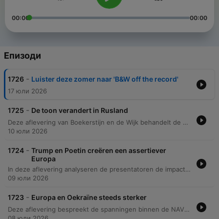
00:00
00:00
Епизоди
-
1726
Luister deze zomer naar 'B&W off the record'
17 юли 2026
-
1725
De toon verandert in Rusland
Deze aflevering van Boekerstijn en de Wijk behandelt de escalerende situatie in de oorlog tussen Rusland en Oekraïne, met aandacht voor Russische aanvallen op de energie-infrastructuur, de veranderende retoriek in het Kremlin en de mogelijke levering van Amerikaanse Patriot-onderdelen. Daarnaast wordt de toenemende spanning in het Midden-Oosten besproken, specifiek de militaire acties van Iran en de impact op de Straat van Hormuz, evenals recente politieke ontwikkelingen rondom Donald Trump.
10 юли 2026
-
1724
Trump en Poetin creëren een assertiever
Europa
In deze aflevering analyseren de presentatoren de impact van de NAVO-top en de onvoorspelbare houding van Trump ten opzichte van bondgenoten en de soevereiniteit van Denemarken. Er wordt diep ingegaan op de Russische militaire dreiging langs de NAVO-grenzen en de kwetsbaarheid van het Westen voor escalatie. Daarnaast bespreken we de geopolitieke implicaties van de oorlog in Oekraïne. De discussie belicht de noodzaak om geen zwakte te tonen aan Poetin en speculeert over mogelijke scenario's, zoals een 'Duitslandscenario' voor Oekraïne, en de impact van een assertiever Oekraïne op de NAVO en de EU.
09 юли 2026
-
1723
Europa en Oekraïne steeds sterker
Deze aflevering bespreekt de spanningen binnen de NAVO tijdens de top in Ankara, waarbij de onvoorspelbare houding van Trump en de reactie van Rutte centraal staan. Daarnaast wordt de verschuiving in defensie-aankopen naar Europa en de groeiende militaire samenwerking met Oekraïne belicht. Verder wordt de escalerende militaire spanning in Oekraïne behandeld, met specifieke aandacht voor de kwetsbaarheid van de Russische logistiek en de Krim. Tot slot wordt de toenemende dreiging in het Midden-Oosten en de confrontatie tussen de VS en Iran besproken.
08 юли 2026