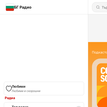
БГ Радио
Подкаст
Любими
Любими и скорошни
Радиа
Топ радиа