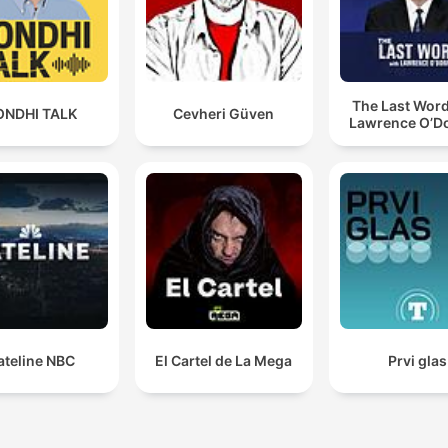
The Last Word
ONDHI TALK
Cevheri Güven
Lawrence O’Do
ateline NBC
El Cartel de La Mega
Prvi glas