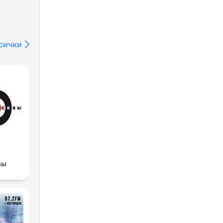
сички
вы