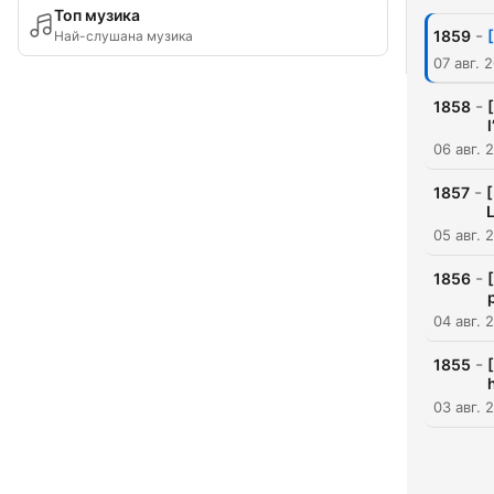
Топ музика
-
1859
Най-слушана музика
07 авг. 
-
1858
06 авг. 
-
1857
[
L
05 авг. 
-
1856
04 авг. 
-
1855
03 авг. 