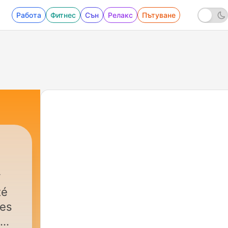
Работа
Фитнес
Сън
Релакс
Пътуване
té
tes