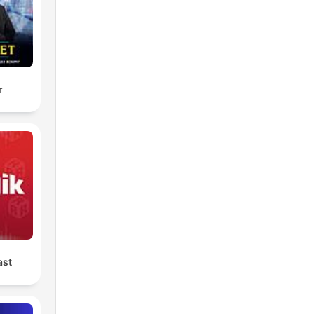
т
ast