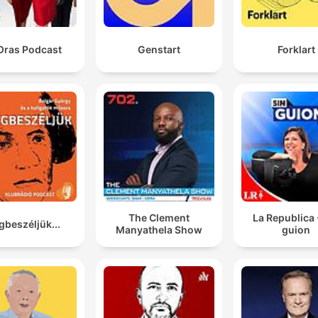
Oras Podcast
Genstart
Forklart
The Clement
La Republica 
beszéljük...
Manyathela Show
guion