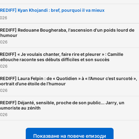
[REDIFF] Kyan Khojandi : bref, pourquoi il va mieux
2026
[REDIFF] Redouane Bougheraba, l'ascension d'un poids lourd de
l’humour
2026
REDIFF] « Je voulais chanter, faire rire et pleurer » : Camille
ellouche raconte ses débuts difficiles et son succès
2026
[REDIFF] Laura Felpin : de « Quotidien » à « l’Amour c’est surcoté »,
portrait d’une étoile de l’humour
2026
[REDIFF] Déjanté, sensible, proche de son public... Jarry, un
humoriste au zénith
2026
Показване на повече епизоди