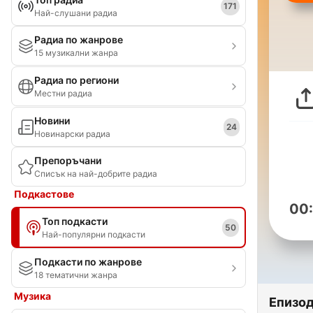
171
Най-слушани радиа
Радиа по жанрове
15 музикални жанра
Радиа по региони
Местни радиа
Новини
24
Новинарски радиа
Препоръчани
Списък на най-добрите радиа
Подкастове
00
Топ подкасти
50
Най-популярни подкасти
Подкасти по жанрове
18 тематични жанра
Музика
Епизо