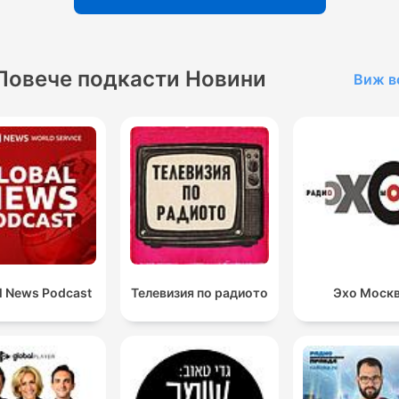
Повече подкасти Новини
Виж в
l News Podcast
Телевизия по радиото
Эхо Моск