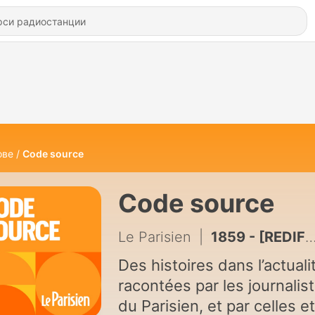
ове
Code source
Code source
Le Parisien
|
1859 - [REDIFF] Kyan Khojandi : bref, pourquoi il va mieux
Des histoires dans l’actuali
racontées par les journalis
du Parisien, et par celles et