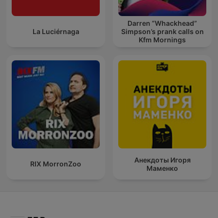
Darren “Whackhead”
La Luciérnaga
Simpson’s prank calls on
Kfm Mornings
Анекдоты Игоря
RIX MorronZoo
Маменко