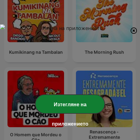
Kumikinang na Tambalan
The Morning Rush
Изтегляне на
приложението
Renascença -
O Homem que Mordeu o
Extremamente
Cão