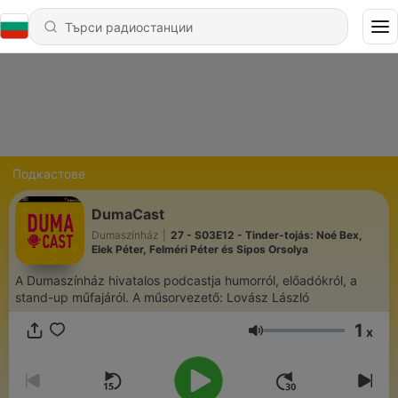
Подкастове
DumaCast
Dumaszínház
|
27 - S03E12 - Tinder-tojás: Noé Bex,
Elek Péter, Felméri Péter és Sipos Orsolya
A Dumaszínház hivatalos podcastja humorról, előadókról, a
stand-up műfajáról. A műsorvezető: Lovász László
1
x
Сила на звука