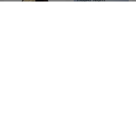
Friday Night Comedy from
Muži vs. Ženy
BBC Radio 4
Tres Patines y La
Kafamda Felsefe Var
Tremenda Corte Show