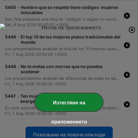
-
5450
Hombre que se respete tiene códigos: mujeres
intocables
Don Tela presenta una lista de 'códigos' o reglas no escritas que un 'cavernícola de código' debe seguir para mantener su reputación, debatiendo sobre la importancia de evitar relaciones con familiares, exnovias de amigos o compañeras de trabajo. Posteriormente, los locutores comentan un drama familiar viral en redes sociales, donde una influencer reveló una infidelidad para vengarse de las burlas. La conversación reflexiona sobre la falta de privacidad y el peligro de compartir secretos con quienes convierten la vida ajena en contenido mediático.
Sat, 8 Aug 2026 00:00:00 +0000
-
5449
El top 10 de los mejores platos tradicionales del
mundo
Los presentadores analizan la lista de los 10 mejores platos tradicionales del mundo publicada por Taste Atlas, recorriendo diversos países como Perú, Turquía, Irán, Tailandia, China y Portugal. El episodio revela la decepción de que México no figure en el top 10, siendo el primer lugar ocupado por el curry japonés. Además, se anuncia la nominación del podcast a los Premios Juventud y se presenta una sección de bromas donde un integrante finge ser un brujo que ofrece servicios de limpieza espiritual para camiones de carga.
Fri, 7 Aug 2026 20:00:00 +0000
-
5448
No te metas con morras que no puedes
sostener
Los presentadores analizan las diferencias de edad en las parejas tras observar un video de un hombre mayor que se lesiona al intentar cargar a una mujer joven. La conversación también aborda la defensa del éxito y la apariencia de Georgina Rodríguez frente a las críticas, así como las nuevas tendencias de videos de Salma Hayek y anécdotas personales sobre accidentes automovilísticos.
Fri, 7 Aug 2026 16:00:00 +0000
-
5447
Ten mucho cuidado con los portales
energéticos
Изтегляне на
En este episodio, el experto esotérico José Isaías analiza los portales energéticos positivos y negativos, advirtiendo sobre los peligros de las invocaciones improvisadas y compartiendo rituales para aprovechar la abundancia del portal 8-8. Posteriormente, Carlitos Guamán aborda la importancia de contar con un plan financiero sólido para evitar decisiones emocionales y asegurar una estrategia adecuada para la jubilación y la protección de propiedades.
Fri, 7 Aug 2026 13:00:00 +0000
приложението
Показване на повече епизоди