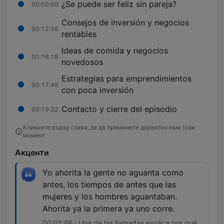
¿Se puede ser feliz sin pareja?
00:00:00
Consejos de inversión y negocios
00:12:36
rentables
Ideas de comida y negocios
00:16:18
novedosos
Estrategias para emprendimientos
00:17:48
con poca inversión
Contacto y cierre del episodio
00:19:32
Кликнете върху глава, за да преминете директно към този
момент
Акценти
Yo ahorita la gente no aguanta como
antes, los tiempos de antes que las
mujeres y los hombres aguantaban.
Ahorita ya la primera ya uno corre.
00:01:46 · Una de las llamadas explica por qué