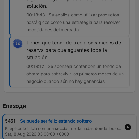
solución.
00:18:43 · Se explica cómo utilizar productos
nostálgicos como una estrategia para resolver
necesidades del mercado.
tienes que tener de tres a seis meses de
reserva para que aguantes toda la
situación.
00:19:12 · Se aconseja contar con un fondo de
ahorro para sobrevivir los primeros meses de un
negocio cuando aún no hay ganancias.
Епизоди
-
5451
Se puede ser feliz estando soltero
El episodio inicia con una sección de llamadas donde los oyentes reflexionan sobre la felicidad en la soltería y comparten sus experiencias personales respecto a las relaciones actuales. Posteriormente, un experto en finanzas analiza ideas de negocios rentables, destacando la importancia de la innovación, la diferenciación y el uso de la nostalgia en el comercio. Además, se discuten estrategias financieras para emprendedores, como la necesidad de contar con reservas económicas para los primeros meses de operación y la búsqueda de propuestas gastronómicas únicas que eviten la saturación del mercado.
Sat, 8 Aug 2026 03:00:00 +0000