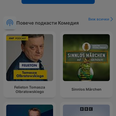
Виж всички
Повече подкасти Комедия
Felieton Tomasza
Sinnlos Märchen
Olbratowskiego