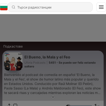
Подкастове
El Bueno, la Mala y el Feo
Uforia Podcasts
|
5451 - Se puede ser feliz estando
soltero
Bienvenido al podcast de comedia en español 'El Bueno, la
Mala y el Feo', el show de humor latino más popular y querido
en Estados Unidos. Conducido por Raúl Molinar (El Pelón),
Paola Sasso (La Mala) y Andrés Maldonado (El Feo), este show
te sacará risas y carcajadas mientras exploran las noticias más
insólitas y extrañas del mundo, y sus singulares visiones de la
vida cotidiana. Escucha chistes, anécdotas cómicas y parodias
1