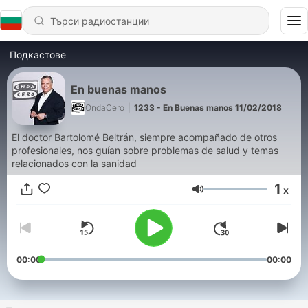
Подкастове
En buenas manos
OndaCero
|
1233 - En Buenas manos 11/02/2018
El doctor Bartolomé Beltrán, siempre acompañado de otros
profesionales, nos guían sobre problemas de salud y temas
relacionados con la sanidad
1
x
Сила на звука
00:00
00:00