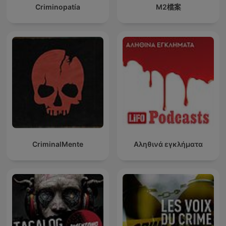
Criminopatía
M2檔案
CriminalMente
Αληθινά εγκλήματα