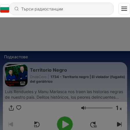
Подкастове
Territorio Negro
OndaCero
|
1734 - Territorio negro | El violador (fugado)
del geriátrico
Luis Rendueles y Manu Marlasca nos traen las historias negras
de nuestro país. Delitos históricos, los peores delincuentes...
1
x
Сила на звука