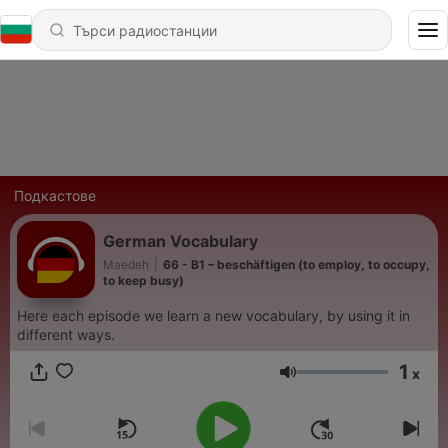
Подкастове
German Vocabulary
Maedeh
|
66 - B1 – beschäftigen (to employ, to occupy,
to keep busy)
Here each episode we learn a new vocabulary, by using it in
different ways.
1
x
Сила на звука