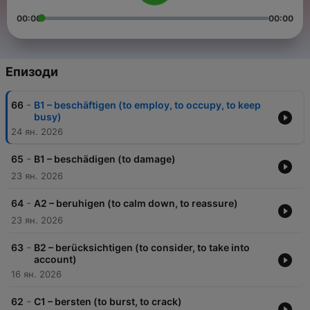
00:00
00:00
Епизоди
-
66
B1 – beschäftigen (to employ, to occupy, to keep
busy)
24 ян. 2026
-
65
B1 – beschädigen (to damage)
23 ян. 2026
-
64
A2 – beruhigen (to calm down, to reassure)
23 ян. 2026
-
63
B2 – berücksichtigen (to consider, to take into
account)
16 ян. 2026
-
62
C1 – bersten (to burst, to crack)