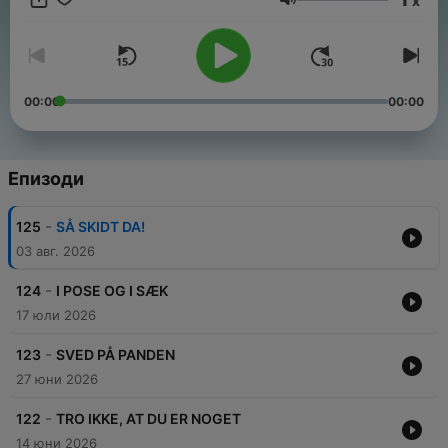
x
ikke drikker kaffe, eller tager benene på nakken, selvom de
Сила на звука
ikke er cirkusartister. Med KOEN PÅ ISEN bliver det ikke bare
nemmere at forstå dansk – det bliver også sjovere.
00:00
00:00
Епизоди
-
125
SÅ SKIDT DA!
03 авг. 2026
-
124
I POSE OG I SÆK
17 юли 2026
-
123
SVED PÅ PANDEN
27 юни 2026
-
122
TRO IKKE, AT DU ER NOGET
14 юни 2026