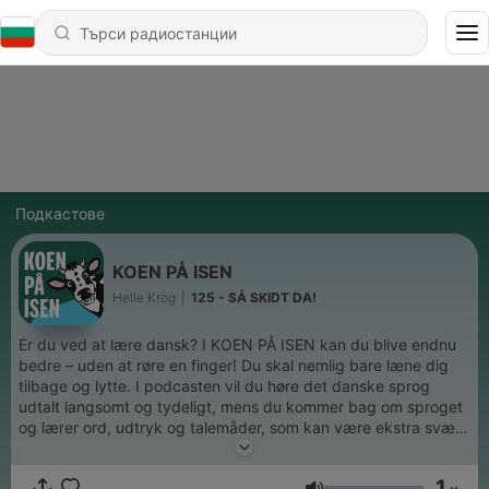
Подкастове
KOEN PÅ ISEN
Helle Krog
|
125 - SÅ SKIDT DA!
Er du ved at lære dansk? I KOEN PÅ ISEN kan du blive endnu
bedre – uden at røre en finger! Du skal nemlig bare læne dig
tilbage og lytte. I podcasten vil du høre det danske sprog
udtalt langsomt og tydeligt, mens du kommer bag om sproget
og lærer ord, udtryk og talemåder, som kan være ekstra svære
at forstå for udlændinge/ikke-dansksprogede. F.eks. vil du
lære, hvorfor nogle danskere siger "tak for kaffe", selvom de
1