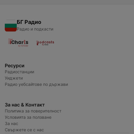
БГ Радио
Радио и подкасти
Ресурси
Радиостанции
Уиджети
Радио уебсайтове по държави
За нас & Контакт
Политика за поверителност
Условията за ползване
За нас
Свържете се с нас