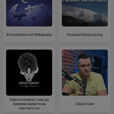
Einschlafen mit Wikipedia
Podcast Historyczny
Свръхчовекът: как да
живеем живота на
Clash Cast
мечтите си