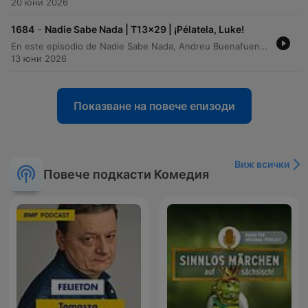
20 юни 2026
-
1684
Nadie Sabe Nada | T13x29 | ¡Pélatela, Luke!
En este episodio de Nadie Sabe Nada, Andreu Buenafuente y Berto Romero reflexionan sobre el final de la temporada, abordando temas que van desde la sexología y la percepción de la voz hasta curiosidades históricas. A través de un dinámico intercambio de preguntas del público, los presentadores debaten sobre la configuración del teclado QWERTY, la física en Star Wars y la higiene en los baños. El programa también incluye juegos como 'Birthdays', menciones a la labor de Payasos sin Fronteras y una charla sobre los cambios que acompañan al paso de la edad, cerrando con anécdotas sobre citas médicas y la desaparición del bidet.
13 юни 2026
Показване на повече епизоди
Виж всички
Повече подкасти Комедия