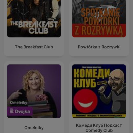
The Breakfast Club
Powtórka z Rozrywki
Комеди Клуб Подкаст
Omeletky
Comedy Club