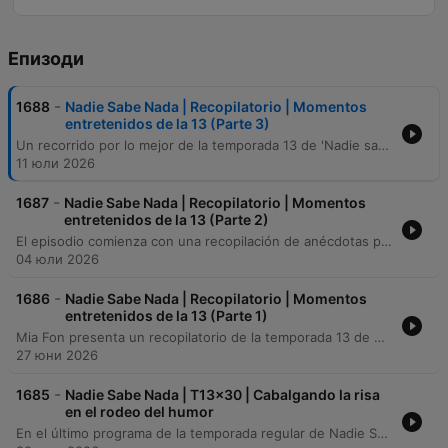
Епизоди
-
1688
Nadie Sabe Nada | Recopilatorio | Momentos
entretenidos de la 13 (Parte 3)
Un recorrido por lo mejor de la temporada 13 de 'Nadie sabe nada', que incluye desde anécdotas sobre la construcción de la Villa Olímpica de Barcelona y fallos estructurales en edificios, hasta reflexiones cómicas sobre la rutina y experiencias en resonancias magnéticas. El episodio transita por juegos, curiosidades históricas sobre el tratado de Utrecht y debates absurdos sobre el uso de secadores de pelo, concluyendo con la despedida de los presentadores antes del descanso de verano.
11 юли 2026
-
1687
Nadie Sabe Nada | Recopilatorio | Momentos
entretenidos de la 13 (Parte 2)
El episodio comienza con una recopilación de anécdotas personales sobre cumpleaños y diferencias de edad, incluyendo una parodia de una radio antigua de onda media (AM). Posteriormente, los presentadores improvisan canciones, comparten recuerdos de infancia y presentan a Silver Balloon Balsells en una sección de humor negro y tecnología adversa. El segmento final cuenta con la participación del invitado Silver, quien bromea sobre su supuesta responsabilidad en la incomodidad de los viajes en avión. El programa concluye con las actuaciones musicales de Alberto y Johnny Frenillo, caracterizadas por su caos y desconexión.
04 юли 2026
-
1686
Nadie Sabe Nada | Recopilatorio | Momentos
entretenidos de la 13 (Parte 1)
Mia Fon presenta un recopilatorio de la temporada 13 de Nadie Sabe Nada, que incluye sketches sobre la tecnología de las tostadoras y un intento de contacto con el fallecido Doctor Polipo mediante una sesión de espiritismo. El episodio también aborda la distorsión temporal entre la grabación y la emisión, comparte la anécdota de un instalador de ventiladores que bebió vinagre para frenar el hipo y debate sobre las implicaciones de intercambiar cuerpos entre los presentadores.
27 юни 2026
-
1685
Nadie Sabe Nada | T13x30 | Cabalgando la risa
en el rodeo del humor
En el último programa de la temporada regular de Nadie Sabe Nada, los presentadores estrenan un nuevo juego basado en inteligencia artificial llamado 'Words People' y reflexionan sobre la evolución de la croqueta. El episodio recorre diversas anécdotas personales, desde experiencias gastronómicas con el pie de cerdo hasta teorías sobre la inteligencia de los pulpos y disputas domésticas por la organización de bolígrafos. El programa continúa abordando preguntas de los oyentes sobre la calidad del café en Italia, la experiencia de viajar en avión y dilemas culinarios sobre el aliño de ensaladas. La emisión concluye con una despedida de temporada que incluye una improvisación musical cómica y un agradecimiento al equipo y a la audiencia.