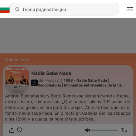
Подкастове
Nadie Sabe Nada
SER Podcast
|
1688 - Nadie Sabe Nada |
Recopilatorio | Momentos entretenidos de la 13
(Parte 3)
Andreu Buenafuente y Berto Romero se sientan frente a frente,
micro a micro, e improvisan. ¿Qué puede salir mal? El humor de
estos dos genios es oro para tus orejas. Ábrelas bien que, en el
fondo, nadie sabe nada. En directo en Cadena Ser los sábados
a las 12:00 y a cualquier hora si te suscribes.
1
x
Сила на звука