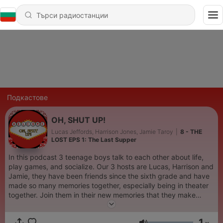
Подкастове
OH, SHUT UP!
Lucas Jeffords, Harrison Jones, Jamie Taroy
|
8 - THE
LOST EPS 1: The Last Supper
In this podcast 3 teenage boys talk to each other about life,
play games, and socialize. Our 3 hosts are Lucas, Harrison and
Jamie, they have been friends since the sixth grade and have
made so many memories together, especially being in theater
together. Join them in their new memories that they make
together.
1