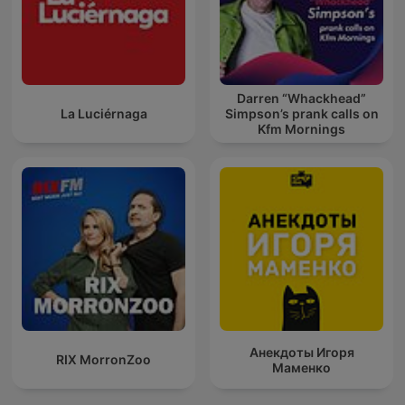
Darren “Whackhead”
La Luciérnaga
Simpson’s prank calls on
Kfm Mornings
Анекдоты Игоря
RIX MorronZoo
Маменко