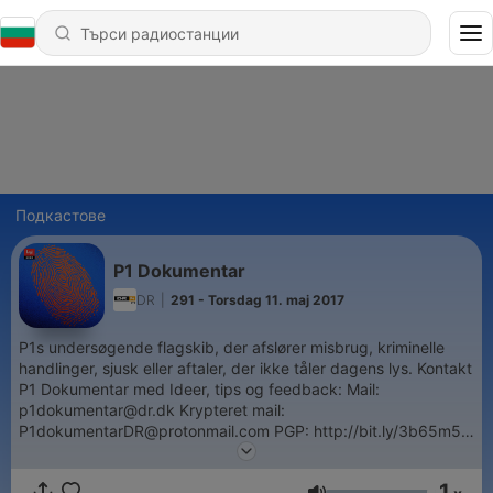
Подкастове
P1 Dokumentar
DR
|
291 - Torsdag 11. maj 2017
P1s undersøgende flagskib, der afslører misbrug, kriminelle
handlinger, sjusk eller aftaler, der ikke tåler dagens lys. Kontakt
P1 Dokumentar med Ideer, tips og feedback: Mail:
p1dokumentar@dr.dk Krypteret mail:
P1dokumentarDR@protonmail.com PGP: http://bit.ly/3b65m5G
Krypteret besked via appen Signal: +45 2843 0252 God
fornøjelse med denne eller én af de mange andre P1
1