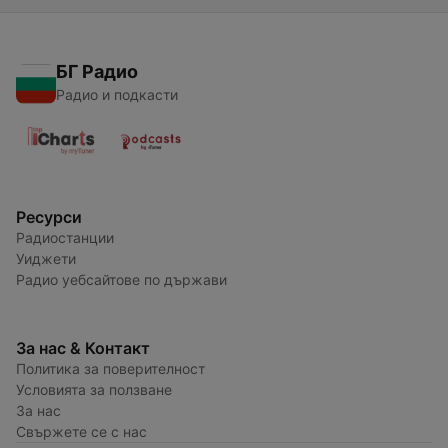
БГ Радио
Радио и подкасти
Ресурси
Радиостанции
Уиджети
Радио уебсайтове по държави
За нас & Контакт
Политика за поверителност
Условията за ползване
За нас
Свържете се с нас