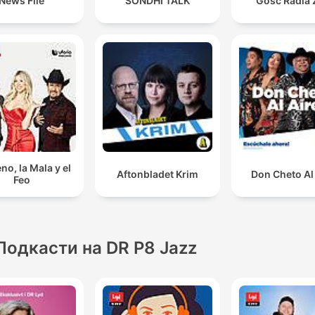
News File
SONDHI TALK
Gość Radia 
no, la Mala y el
Aftonbladet Krim
Don Cheto Al
Feo
Подкасти на DR P8 Jazz