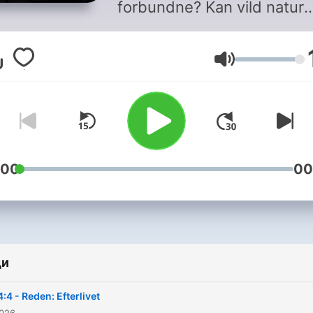
forbundne? Kan vild natur
bygges? Er vi på vej mod k
og verdenskrig eller en me
Сила на звука
retfærdig og fredelig verd
Hver weekend udfolder væ
og forfatter Kaspar Colling
Nielsen sammen med land
førende eksperter tidens
vigtigste temaer for at for
:00
00
at forstå de kræfter og
logikker, der styrer de
dramatiske udviklinger i
samfundet.
ди
4:4 - Reden: Efterlivet