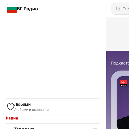
БГ Радио
Подкаст
Любими
Любими и скорошни
Радиа
Топ радиа