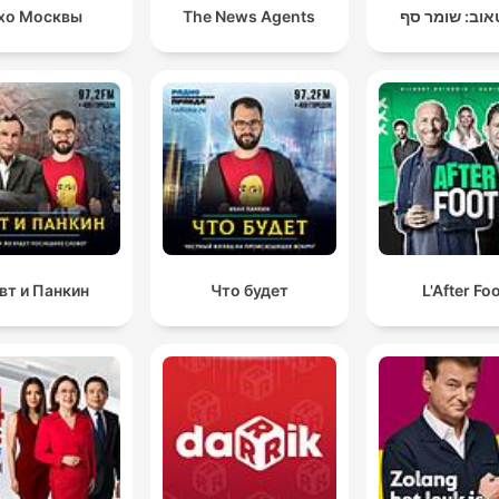
хо Москвы
The News Agents
אוב: שומר סף
вт и Панкин
Что будет
L'After Fo