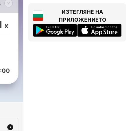
aos
ИЗТЕГЛЯНЕ НА
re
ПРИЛОЖЕНИЕТО
1
x
en?
rt
ets
søge
:00