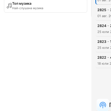
01 авг. 
Топ музика
Най-слушана музика
-
2825
01 авг. 
-
2824
25 юли 
-
2823
25 юли 
-
2822
18 юли 