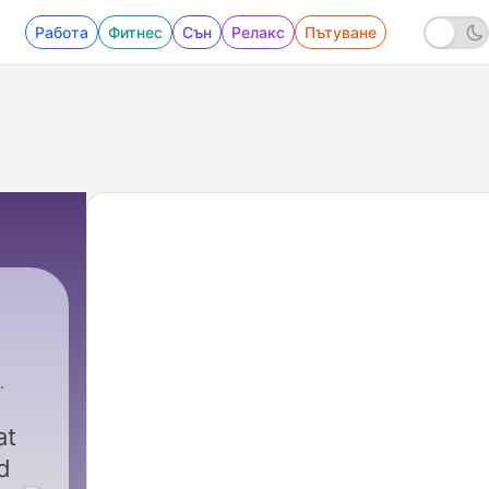
Работа
Фитнес
Сън
Релакс
Пътуване
at
d