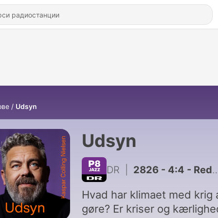
ове
Udsyn
Udsyn
DR
|
2826 - 4:4 - Reden: Efterlivet
Hvad har klimaet med krig 
gøre? Er kriser og kærlighe