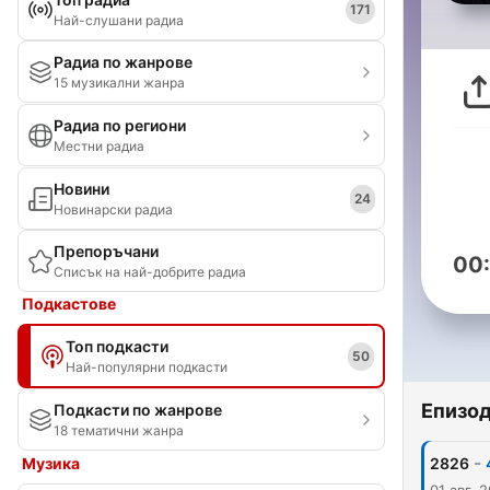
171
Най-слушани радиа
Радиа по жанрове
15 музикални жанра
Радиа по региони
Местни радиа
Новини
24
Новинарски радиа
Препоръчани
00
Списък на най-добрите радиа
Подкастове
Топ подкасти
50
Най-популярни подкасти
Епизо
Подкасти по жанрове
18 тематични жанра
-
Музика
2826