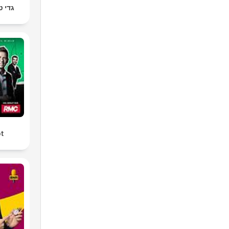
גדי ט
ot