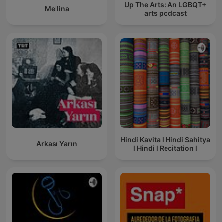
Up The Arts: An LGBQT+
Mellina
arts podcast
Hindi Kavita l Hindi Sahitya
Arkası Yarın
l Hindi l Recitation l