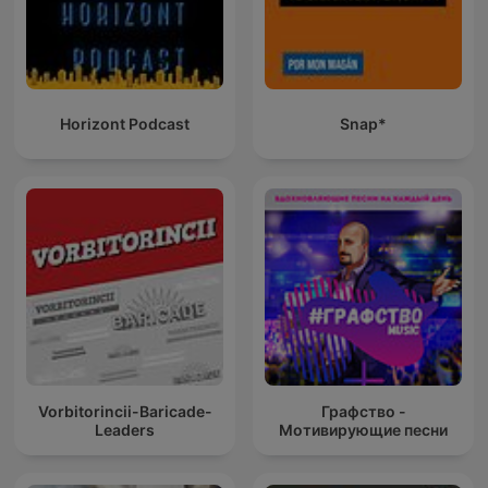
Horizont Podcast
Snap*
Vorbitorincii-Baricade-
Графство -
Leaders
Мотивирующие песни