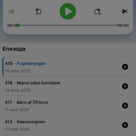
00:00
00:00
Епизоди
-
419
Fugledrengen
09 юли 2026
-
418
Mand uden barndom
02 юли 2026
-
417
Børn af 70'erne
11 юни 2026
-
414
Kassevognen
07 май 2026