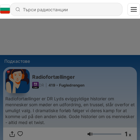
Подкастове
Radiofortællinger
DR
|
419 - Fugledrengen
Radiofortællinger er DR Lyds eviggyldige historier om
mennesker som møder en udfordring, en trussel, står overfor et
umuligt valg. I dramatiske forløb følger vi deres kamp for at
komme ud på den anden side. Gode historier om os mennesker
- altid med et twist.
1
x
Сила на звука