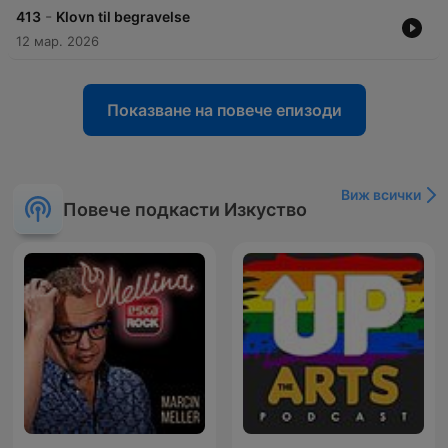
-
413
Klovn til begravelse
12 мар. 2026
Показване на повече епизоди
Виж всички
Повече подкасти Изкуство