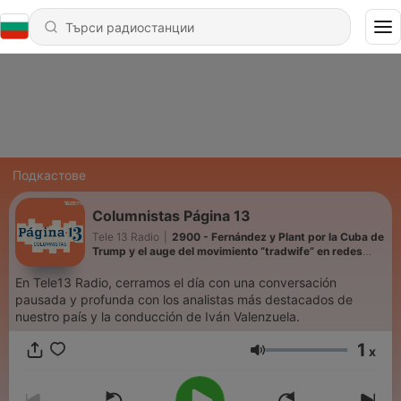
Подкастове
Columnistas Página 13
Tele 13 Radio
|
2900 - Fernández y Plant por la Cuba de
Trump y el auge del movimiento “tradwife” en redes
sociales
En Tele13 Radio, cerramos el día con una conversación
pausada y profunda con los analistas más destacados de
nuestro país y la conducción de Iván Valenzuela.
1
x
Сила на звука