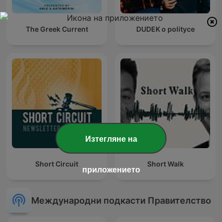
The Greek Current
DUDEK o polityce
Изтегляне на
Short Circuit
Short Walk
приложението
Международни подкасти Правителство