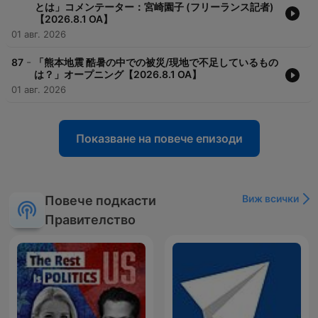
とは」コメンテーター：宮崎園子 (フリーランス記者)
【2026.8.1 OA】
01 авг. 2026
-
87
「熊本地震 酷暑の中での被災/現地で不足しているもの
は？」オープニング【2026.8.1 OA】
01 авг. 2026
Показване на повече епизоди
Виж всички
Повече подкасти
Правителство