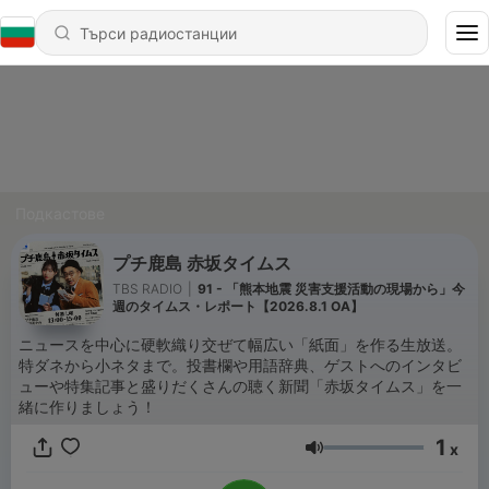
Подкастове
プチ鹿島 赤坂タイムス
TBS RADIO
|
91 - 「熊本地震 災害支援活動の現場から」今
週のタイムス・レポート【2026.8.1 OA】
ニュースを中心に硬軟織り交ぜて幅広い「紙面」を作る生放送。
特ダネから小ネタまで。投書欄や用語辞典、ゲストへのインタビ
ューや特集記事と盛りだくさんの聴く新聞「赤坂タイムス」を一
緒に作りましょう！
1
x
Сила на звука