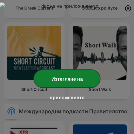
The Greek Current
DUDEK o polityce
Изтегляне на
Short Circuit
Short Walk
приложението
Международни подкасти Правителство