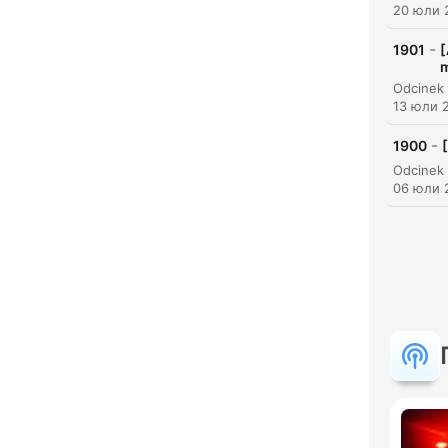
20 юли 
-
1901
[
13 юли 
-
1900
06 юли 