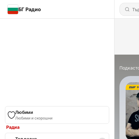
БГ Радио
Подкаст
Любими
Любими и скорошни
Радиа
Топ радиа