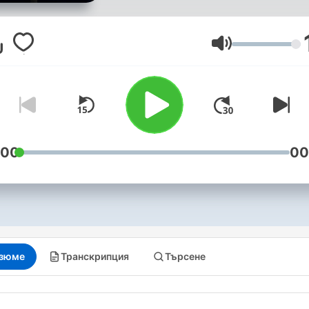
rodem z koszmarów!
Zapraszają Daniel Dyk i Kam
Barnowski.
Сила на звука
:00
00
зюме
Транскрипция
Търсене