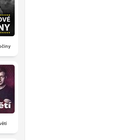
ł
očiny
ětí