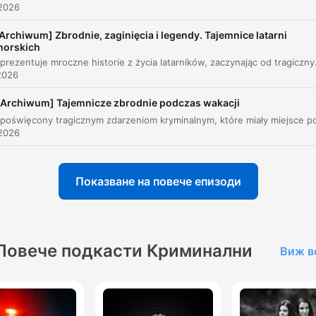
2026
00:15:35 · Narrator komentuje niską karę wymierzoną sprawc
Archiwum] Zbrodnie, zaginięcia i legendy. Tajemnice latarni
mimo ogromnej wartości skradzionych przedmiotów.
morskich
Odcinek prezentuje mroczne historie z życia latarników, zaczynając od tragicznych 
2026
Myśleli, że tego dnia w ich ręce trafi około 300 tysię
funtów. Jednak ze względu na to, że poprzedni
[Archiwum] Tajemnicze zbrodnie podczas wakacji
weekend poprzedzający skok był świąteczny, to w
pociągu znajdowało się ponad 2,5 miliona funtów.
2026
00:22:19 · Autor podkreśla ogromną skalę kradzieży, która
znacznie przewyższyła pierwotne założenia przestępców.
Показване на повече епизоди
Zostałem starym oszustem, żyjącym z jałmużny od
innych starych oszustów.
00:26:05 · To cytat z autobiografii Bruce'a Reynoldsa,
Повече подкасти Криминални
Виж в
podsumowujący jego późniejsze życie po ucieczce i powrocie
więzienia.
Co prawda został złapany już trzy tygodnie po skoku