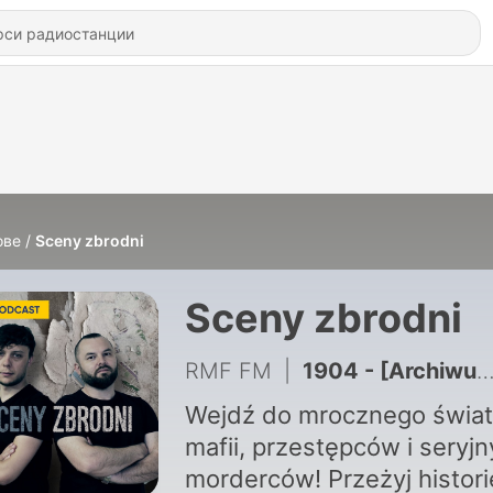
ове
Sceny zbrodni
Sceny zbrodni
RMF FM
|
1904 - [Archiwum] Skok stulecia i złodziej, który kochał sztukę
Wejdź do mrocznego świa
mafii, przestępców i seryj
morderców! Przeżyj histori