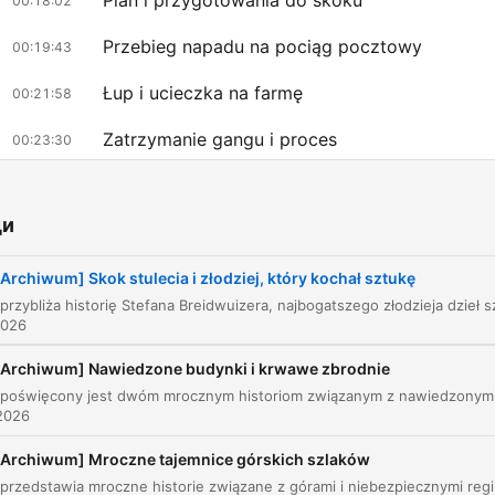
Plan i przygotowania do skoku
00:18:02
Przebieg napadu na pociąg pocztowy
00:19:43
Łup i ucieczka na farmę
00:21:58
Zatrzymanie gangu i proces
00:23:30
Losy Bruce'a Reynoldsa i Ronniego Biggsa
00:25:47
ди
Кликнете върху глава, за да преминете директно към този момент
енти
[Archiwum] Skok stulecia i złodziej, który kochał sztukę
Przeliczając na złotówki, jeden człowiek ukradł sześć
2026
miliardów złotych, co czyni go rekordzistą w tym fac
[Archiwum] Nawiedzone budynki i krwawe zbrodnie
00:01:47 · Autor przedstawia skalę kradzieży dokonanych pr
Stefana Breidwuizera.
2026
[Archiwum] Mroczne tajemnice górskich szlaków
Zaskakująco łagodny wyrok dla kogoś kto ukradł
Odcinek przedstawia mroczne historie zw
dzieła. wyceniane na rekordowe 6 miliardów złotych.