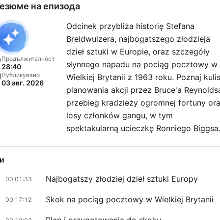
езюме на епизода
Odcinek przybliża historię Stefana
Breidwuizera, najbogatszego złodzieja
dzieł sztuki w Europie, oraz szczegóły
Продължителност
słynnego napadu na pociąg pocztowy w
28:40
Публикувано
Wielkiej Brytanii z 1963 roku. Poznaj kuli
03 авг. 2026
planowania akcji przez Bruce'a Reynolds
przebieg kradzieży ogromnej fortuny or
losy członków gangu, w tym
spektakularną ucieczkę Ronniego Biggsa
и
Najbogatszy złodziej dzieł sztuki Europy
00:01:33
Skok na pociąg pocztowy w Wielkiej Brytanii
00:17:12