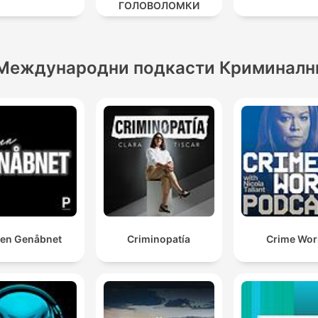
ГОЛОВОЛОМКИ
Международни подкасти Криминалн
en Genåbnet
Criminopatía
Crime Wor