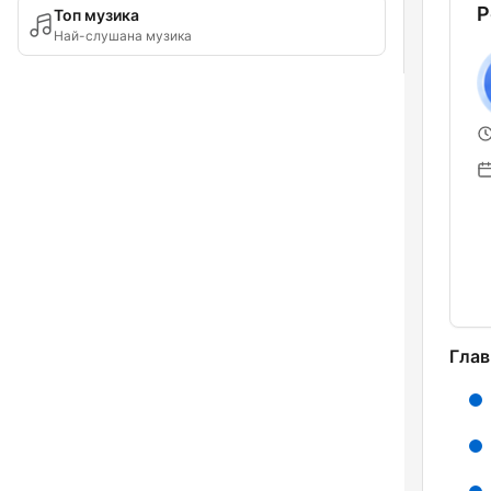
Р
Топ музика
Най-слушана музика
Глав