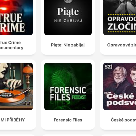
skazany na 30 lat, ale po 15 miesiącach za kratami w
spektakularnej akcji razem z innymi osadzonymi wzią
na zakładnika strażnika i uciekł z więzienia dzięki
drabinie linowej.
00:27:34 · Fragment opisuje niesamowitą ucieczkę Ronniego
True Crime
Piąte: Nie zabijaj
Opravdové zl
Biggsa, jednego z najbardziej znanych członków gangu.
ocumentary
IMI PŘÍBĚHY
Forensic Files
České podsv