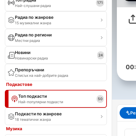
171
Най-слушани радиа
Радиа по жанрове
15 музикални жанра
Радиа по региони
Местни радиа
Новини
24
Новинарски радиа
00
Препоръчани
Списък на най-добрите радиа
Подкастове
Топ подкасти
50
Най-популярни подкасти
Ре
Подкасти по жанрове
18 тематични жанра
Музика