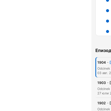
Епизо
Акц
-
1904
03 авг. 
-
1903
27 юли 
-
1902