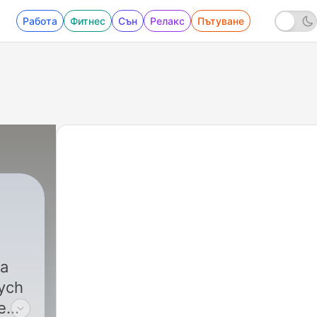
Работа
Фитнес
Сън
Релакс
Пътуване
ta
nych
e