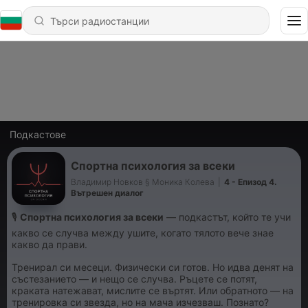
Подкастове
Спортна психология за всеки
Владимир Новков § Моника Колева
|
4 - Епизод 4.
Вътрешен диалог
🎙️
Спортна психология за всеки
— подкастът, който те учи
какво се случва между ушите, когато тялото вече знае
какво да прави.
Тренирал си месеци. Физически си готов. Но идва денят на
състезанието — и нещо се случва. Ръцете се потят,
краката натежават, мислите се въртят. Или обратното — на
тренировка си звезда, но на мача изчезваш. Познато?