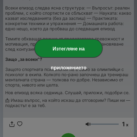
Всеки епизод следва ясна структура: — Въпросът: реален
проблем, с който спортисти се сблъскват — Науката: какво
казват изследванията (без да заспиш) — Практиката:
конкретни техники и упражнения — Домашната работа:
едно нещо, което да пробваш до следващия епизод
Темите обхващат всичко от предстартова тревожност и
мотивация, през фокус и увереност, до възстановяване
Изтегляне на
след контузия и екипна динамика.
Защо „за всеки"?
приложението
Защото спортната психология не е само за олимпийци с
психолог в екипа. Колкото по-рано започнеш да тренираш
менталната страна — толкова по-добре. Независимо от
спорта, нивото или целта.
Нов епизод всяка седмица. Слушай, приложи, подобри се.
📩 Имаш въпрос, на който искаш да отговорим? Пиши ни —
подкастът е за теб.
1
x
Сила на звука