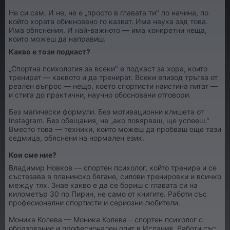
Не си сам. И не, не е „просто в главата ти" по начина, по
който хората обикновено го казват. Има наука зад това.
Има обяснения. И най-важното — има конкретни неща,
които можеш да направиш.
Какво е този подкаст?
„Спортна психология за всеки" е подкаст за хора, които
тренират — каквото и да тренират. Всеки епизод тръгва от
реален въпрос — нещо, което спортисти наистина питат —
и стига до практични, научно обосновани отговори.
Без магически формули. Без мотивационни клишета от
Instagram. Без обещания, че „ако повярваш, ще успееш."
Вместо това — техники, които можеш да пробваш още тази
седмица, обяснени на нормален език.
Кои сме ние?
Владимир Новков — спортен психолог, който тренира и се
състезава в планинско бягане, силови тренировки и всичко
между тях. Знае какво е да се бориш с главата си на
километър 30 по Пирин, не само от книгите. Работи със
професионални спортисти и сериозни любители.
Моника Колева — Моника Колева – спортен психолог с
образование и професионален опит в Испания. Работи със