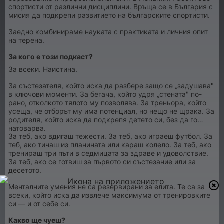
спортисти от различни дисциплини. Връща се в България с
мисия да подкрепи развитието на българските спортисти.
Заедно комбинираме науката с практиката и личния опит
на терена.
За кого е този подкаст?
За всеки. Наистина.
За състезателя, който иска да разбере защо се „задушава"
в ключови моменти. За бегача, който удря „стената" по-
рано, отколкото тялото му позволява. За треньора, който
усеща, че отборът му има потенциал, но нещо не щрака. За
родителя, който иска да подкрепя детето си, без да го
натоварва.
За теб, ако вдигаш тежести. За теб, ако играеш футбол. За
теб, ако тичаш из планината или караш колело. За теб, ако
тренираш три пъти в седмицата за здраве и удоволствие.
За теб, ако се готвиш за първото си състезание или за
десетото.
Менталните умения не са резервирани за елита. Те са за
всеки, който иска да извлече максимума от тренировките
си — и от себе си.
Какво ще чуеш?