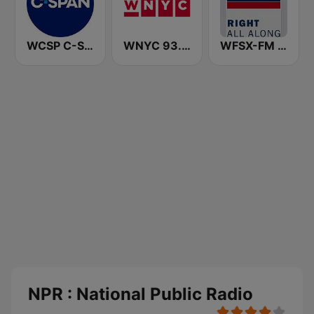
WCSP C-SPAN Radio
WNYC 93.9 FM
WFSX-FM 92.5 Right All Along (US Only)
NPR : National Public Radio