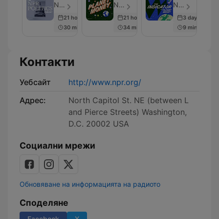
Politics
from
NPR - Епизод 1755
NPR - Епизод 357
NPR - Епизод 302
Podcast
Planet
21 hours ago
21 hours ago
3 days ago
Money
30 min
34 min
9 min
Контакти
Уебсайт
http://www.npr.org/
Адрес:
North Capitol St. NE (between L
and Pierce Streets) Washington,
D.C. 20002 USA
Социални мрежи
Обновяване на информацията на радиото
Споделяне
Facebook
X