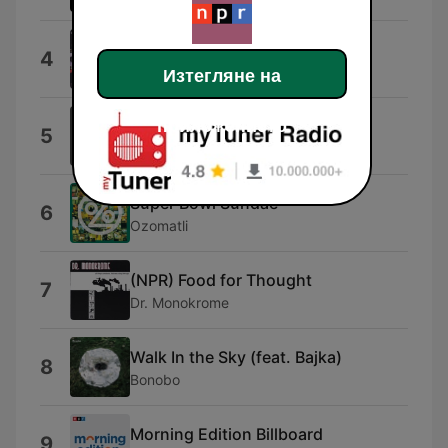
Cissy Strut
4
The Meters
Изтегляне на
Future People
приложението
5
Alabama Shakes
Super Bowl Sundae
6
Ozomatli
(NPR) Food for Thought
7
Dr. Monokrome
Walk In the Sky (feat. Bajka)
8
Bonobo
Morning Edition Billboard
9