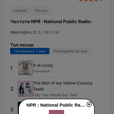
Новини
Токшоу
Честоти NPR : National Public Radio:
Washington, D. C.:
89.3 FM
Топ песни
Последните 7 дни
Последните 30 дни
5-4=Unity
1
Pavement
The Skin of my Yellow Country
2
Teeth
Clap Your Hands Say Yeah
NPR : National Public Radio
Synthesizer
3
Electric Six