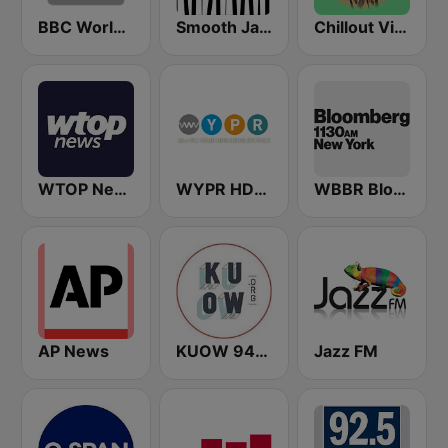
BBC World Service
Smooth Jazz - Groov
Chillout Vibes
WTOP News
WYPR HD2 BBC World Service
WBBR Bloomberg 1130
AP News
KUOW 94.9 FM
Jazz FM