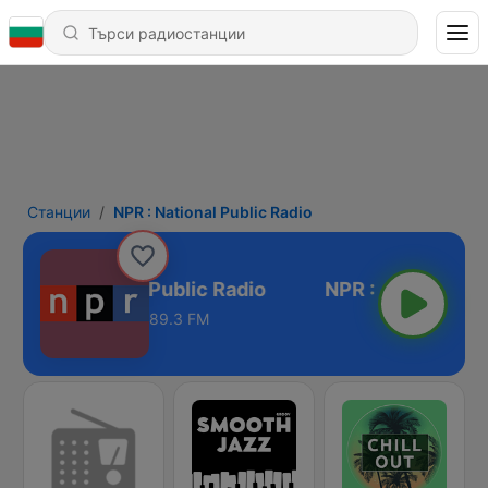
Станции
NPR : National Public Radio
NPR : National Public Radio
89.3 FM