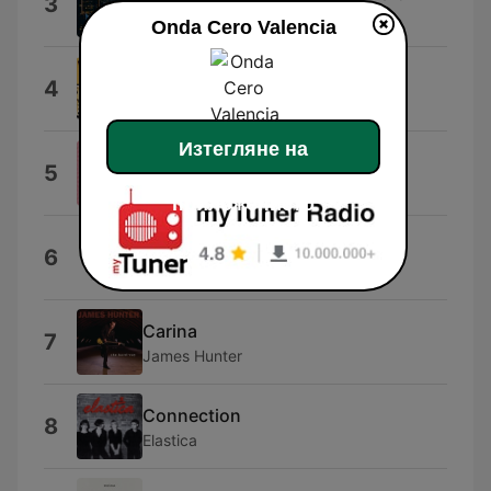
3
Musica para Noticias
Onda Cero Valencia
Unity
4
Marc Antoine
Изтегляне на
Tu n'aimes que moi
5
Vincent Perrot
приложението
Whimsical Tango
6
Tunetank
Carina
7
James Hunter
Connection
8
Elastica