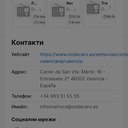
fin
Norte
Transistor
de
OndaCero - Епизод 297
OndaCero - Епизод 300
OndaCero - Епизод 300
semana
4 days ago
25 Sep 2025
08 Feb 2024
1 min
8 min
Контакти
Уебсайт
https://www.ondacero.es/emisoras/com
valenciana/valencia
Адрес:
Carrer de San Vte. Mártir, 16 -
Entresuelo 2º 46002 Valencia -
España
Телефон:
+34 963 51 55 55
Имейл:
informativos@ondacero.es
Социални мрежи