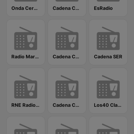
Onda Cero Madrid
Cadena COPE
EsRadio
Radio Marca Nacional
Cadena COPE Madrid
Cadena SER
RNE Radio Nacional
Cadena COPE Sevilla
Los40 Classic