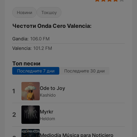
Новини
Токшоу
Честоти Onda Cero Valencia:
Gandia:
106.0 FM
Valencia:
101.2 FM
Топ песни
Последните 7 дни
Последните 30 дни
Ode to Joy
1
Kashido
Myrkr
2
Heldom
Mediodía Música para Noticiero