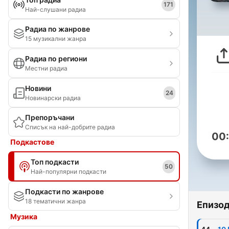
171
Най-слушани радиа
Радиа по жанрове
15 музикални жанра
Радиа по региони
Местни радиа
Новини
24
Новинарски радиа
Препоръчани
Списък на най-добрите радиа
00
Подкастове
Топ подкасти
50
Най-популярни подкасти
Подкасти по жанрове
18 тематични жанра
Епизо
Музика