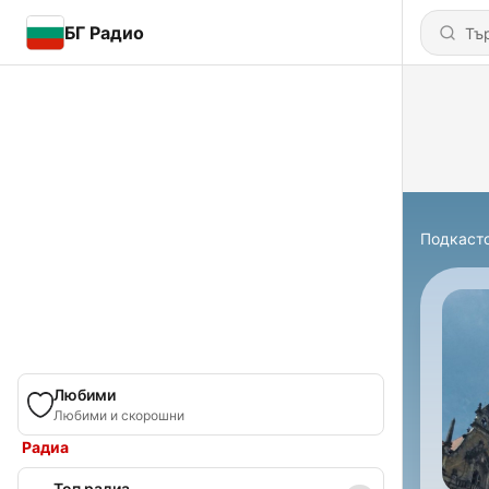
БГ Радио
Подкаст
Любими
Любими и скорошни
Радиа
Топ радиа