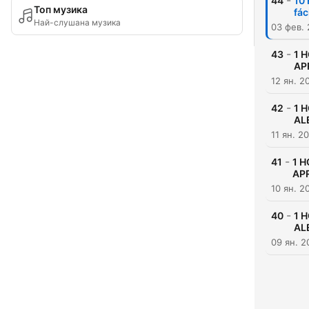
-
44
10
Топ музика
fác
Най-слушана музика
03 фев.
-
43
1 
AP
12 ян. 2
-
42
1 
AL
11 ян. 2
-
41
1 H
APR
10 ян. 2
-
40
1 
ALE
09 ян. 2