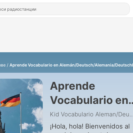
ове
Aprende Vocabulario en Alemán/Deutsch/Alemania/Deutsch
Aprende
Vocabulario en
Alemán/Deutsc
Kid Vocabulario Alema
¡Hola, hola! Bienvenidos al