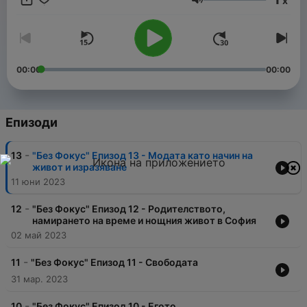
x
в личния е важно да не си твърде фокусиран в една
Сила на звука
посока или тема. Лилия е професионален пилатес
инструктор, занимаващ се и с графичен дизайн, а Мария
има малка агенция за дигитален маркетинг и П.Р.
00:00
00:00
Епизоди
-
13
"Без Фокус" Епизод 13 - Модата като начин на
живот и изразяване
11 юни 2023
-
12
"Без Фокус" Епизод 12 - Родителството,
намирането на време и нощния живот в София
02 май 2023
-
11
"Без Фокус" Епизод 11 - Свободата
31 мар. 2023
-
10
"Без Фокус" Епизод 10 - Егото