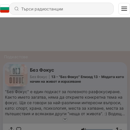
Подкастове
Без Фокус
Без Фокус
|
13 - "Без Фокус" Епизод 13 - Модата като
начин на живот и изразяване
"Без Фокус" е един подкаст за полезното разфокусиране.
Както името загатва, няма да откриете конкретна тема на
фокус. Ще се говори за най-различни интересни въпроси,
като: спорт, храна, психология, места за хапване, места за
пътешествия и всякакви други "неща от живота". :) Водещи
са Лилия и Мария - 2 момичета, които нямат един
специален фокус в професионалния си живот и вярват, че и
1