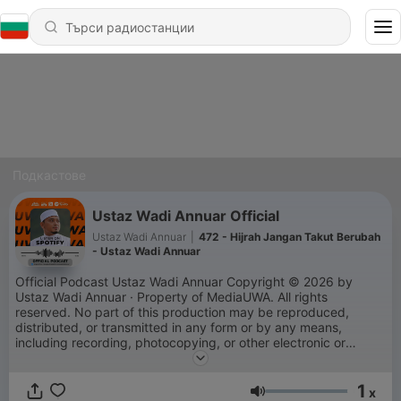
Подкастове
Ustaz Wadi Annuar Official
Ustaz Wadi Annuar
|
472 - Hijrah Jangan Takut Berubah
- Ustaz Wadi Annuar
Official Podcast Ustaz Wadi Annuar Copyright © 2026 by
Ustaz Wadi Annuar · Property of MediaUWA. All rights
reserved. No part of this production may be reproduced,
distributed, or transmitted in any form or by any means,
including recording, photocopying, or other electronic or
mechanical methods, without the prior written permission of
the production.
1
x
Сила на звука