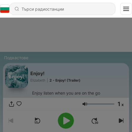
Подкастове
Enjoy!
Elizabeth
|
2 - Enjoy! (Trailer)
Enjoy listen when you are on the go
1
x
Сила на звука