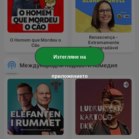
Renascença -
O Homem que Mordeu o
Extremamente
Cão
Desagradável
Изтегляне на
Международни подкасти Комедия
приложението