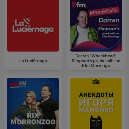
Darren “Whackhead”
La Luciérnaga
Simpson’s prank calls on
Kfm Mornings