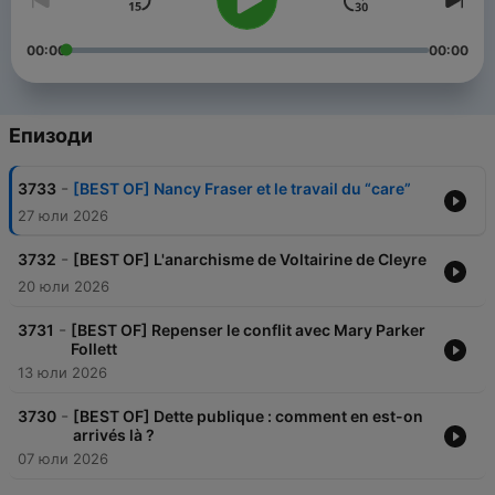
00:00
00:00
Епизоди
-
3733
[BEST OF] Nancy Fraser et le travail du “care”
27 юли 2026
-
3732
[BEST OF] L'anarchisme de Voltairine de Cleyre
20 юли 2026
-
3731
[BEST OF] Repenser le conflit avec Mary Parker
Follett
13 юли 2026
-
3730
[BEST OF] Dette publique : comment en est-on
arrivés là ?
07 юли 2026