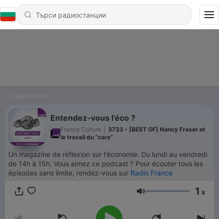
Подкастове
Entendez-vous l'éco ?
France Culture
|
3733 - [BEST OF] Nancy Fraser et
le travail du “care”
Un magazine de réflexion sur l'économie. Du lundi au vendredi
de 14h à 15h. Vous aimez ce podcast ? Pour écouter tous les
épisodes sans limite, rendez-vous sur
Radio France
1
x
Сила на звука