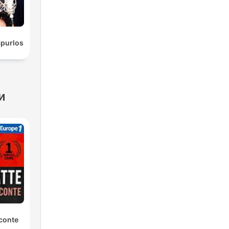
Spurlos
и
conte