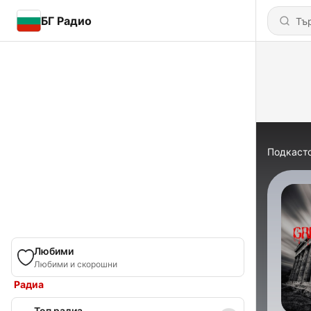
БГ Радио
Подкаст
Любими
Любими и скорошни
Радиа
Топ радиа