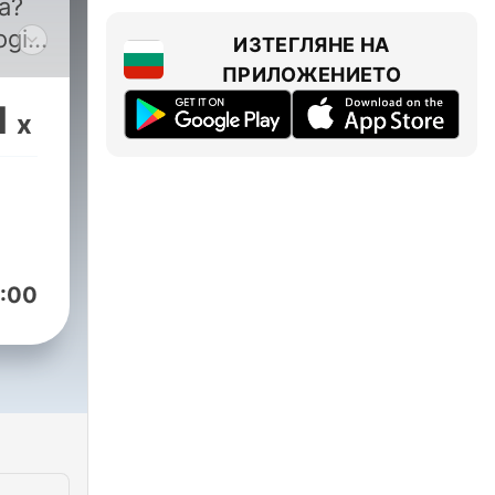
a?
ogia,
ИЗТЕГЛЯНЕ НА
ki.
ПРИЛОЖЕНИЕТО
emne
1
x
y
:00
cji