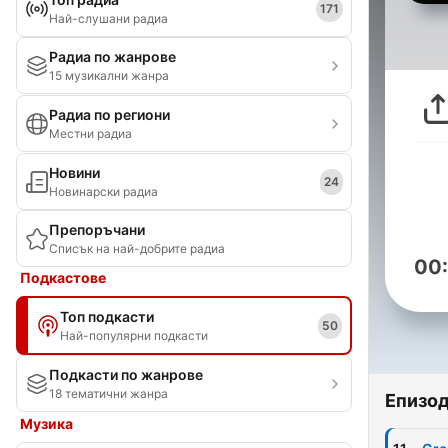
171
Най-слушани радиа
Радиа по жанрове
15 музикални жанра
Радиа по региони
Местни радиа
Новини
24
Новинарски радиа
Препоръчани
Списък на най-добрите радиа
00
Подкастове
Топ подкасти
50
Най-популярни подкасти
Подкасти по жанрове
18 тематични жанра
Епизо
Музика