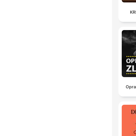
KR
Opra