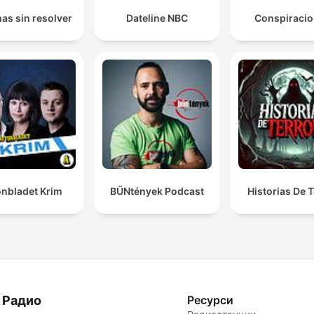
as sin resolver
Dateline NBC
Conspiraci
onbladet Krim
BŰNtények Podcast
Historias De T
 Радио
Ресурси