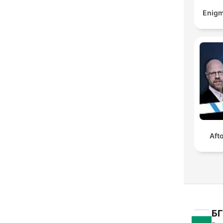
Enigm
Aft
БГ