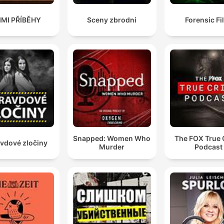
IMI PŘÍBĚHY
Sceny zbrodni
Forensic Fi
Snapped: Women Who
The FOX True 
vdové zločiny
Murder
Podcast