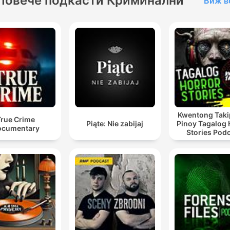
Повече подкасти Криминални
Виж в
Kwentong Taki
True Crime
Piąte: Nie zabijaj
Pinoy Tagalog 
ocumentary
Stories Pod