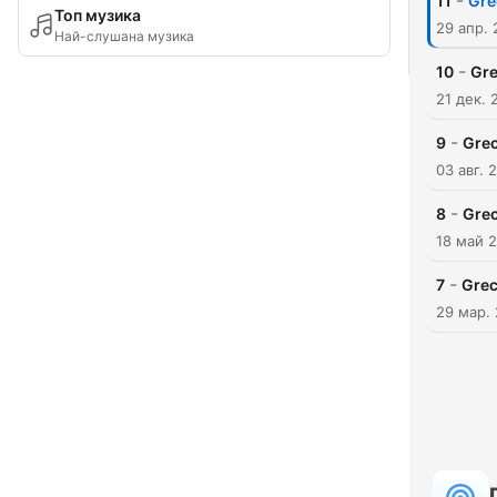
-
11
Gre
Топ музика
29 апр.
Най-слушана музика
-
10
Gre
21 дек. 
-
9
Grec
03 авг. 
-
8
Grec
18 май 
-
7
Grec
29 мар.