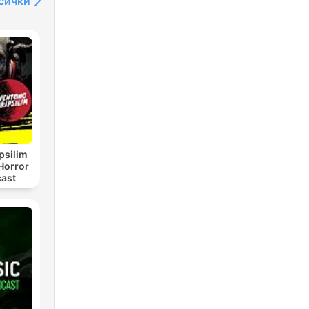
сички
psilim
Horror
cast