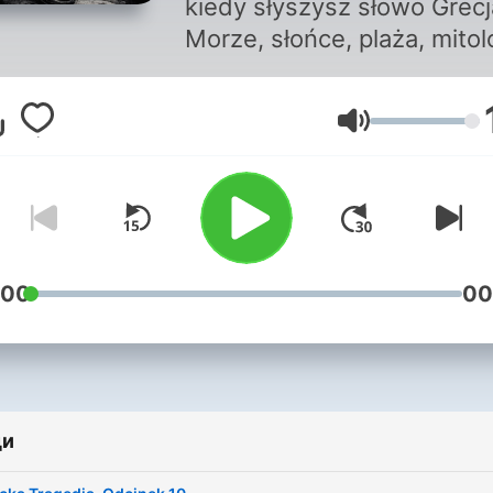
kiedy słyszysz słowo Grecj
Morze, słońce, plaża, mitol
dobre jedzenie, ouzo, buzu
Czyż nie są to same przyj
Сила на звука
skojarzenia? Ale czy znasz też
inną Grecję? Tę mroczną,
przerażającą, tajemniczą i
niebezpieczną? Grecka
Tragedia to historie
kryminalne, które wydarzył
:00
00
się naprawdę. Wierzę, że
opowieści z greckiego
podwórka dostarczą Ci emo
po jakie się tutaj Drogi
ди
Słuchaczu zjawiłeś. Zdjęcie na
okładce - Spiros Lioris.