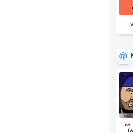
V
WEL
F