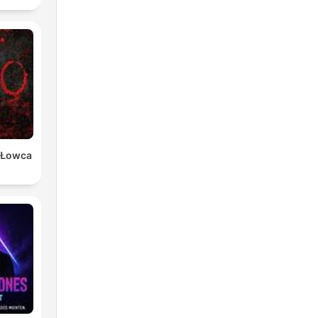
 Łowca