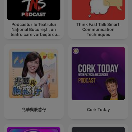
Podcasturile Teatrului
Think Fast Talk Smart:
Național București, un
Communication
teatru care vorbește cu
Techniques
tine
兆華與股惑仔
Cork Today