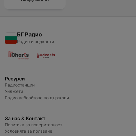
БГ Радио
Радио и подкасти
Ресурси
Радиостанции
Уиджети
Радио уебсайтове по държави
За нас & Контакт
Политика за поверителност
Условията за ползване