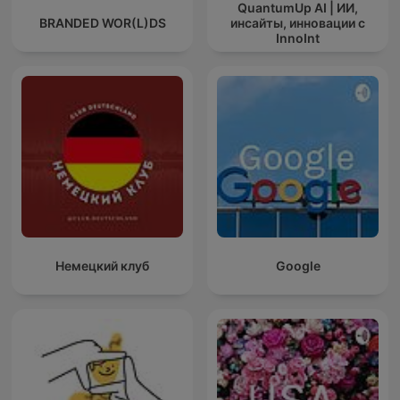
QuantumUp AI | ИИ,
BRANDED WOR(L)DS
инсайты, инновации с
InnoInt
Немецкий клуб
Google