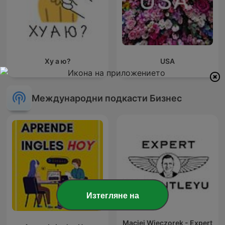
Ху а ю?
USA
Международни подкасти Бизнес
Изтегляне на
Maciej Wieczorek - Expert