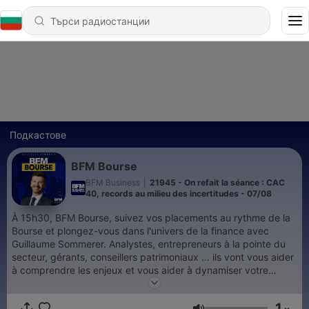
Подкастове
BFM Bourse
BFM Business
|
21945 - On refait la séance : CAC
40, records au milieu des incertitudes - 07/08
À 15h30, BFM Bourse, suivez vos placements au rythme de la
Bourse et plongez-vous dans l'univers de la finance avec
Guillaume Sommerer. Analystes, entrepreneurs à la pointe du
secteur, gérants, conseillers patrimoniaux … ils vont vous aider
à comprendre les enjeux et vous aider à dynamiser votre
portefeuille. Retrouvez l’émission du lundi au vendredi et
réécoutez la en podcast.
1