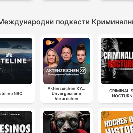
Международни подкасти Криминалн
Aktenzeichen XY…
CRIMINALI
ateline NBC
Unvergessene
NOCTURN
Verbrechen