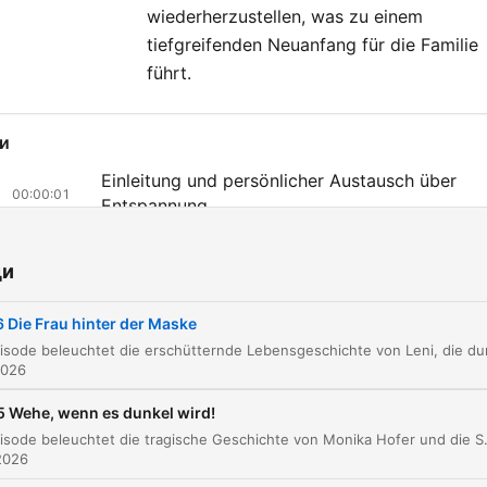
wiederherzustellen, was zu einem
tiefgreifenden Neuanfang für die Familie
führt.
и
Einleitung und persönlicher Austausch über
00:00:01
Entspannung
Lenis Geschichte: Sehnsucht, Krankheit und
00:03:42
Verlust
ди
Die Diagnose Lennox-Syndrom und die Ursac
00:08:05
 Die Frau hinter der Maske
durch einen Sturz
Die Rolle der Familie: Die fürsorgliche Oma un
2026
00:13:05
die kalte Mutter
 Wehe, wenn es dunkel wird!
Die Grausamkeit der Mutter und die körperlich
00:15:23
Diese Episode beleuchtet die tragische Geschichte von Monika Hofer und die Serie wahlloser Schusswaffentaten in Seminole Heights, Tampa. Was als friedliches Leben in
Misshandlung
2026
Die Atmosphäre zu Hause und die Bindung an 