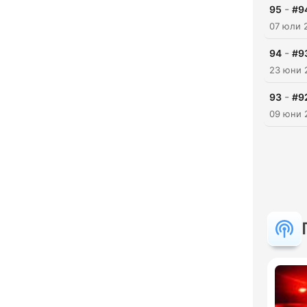
-
95
#9
07 юли 
-
94
#93
23 юни 
-
93
#92
09 юни 
Акц