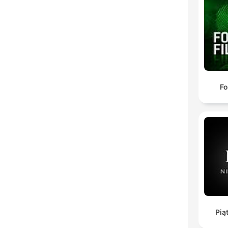
Fo
Piąt