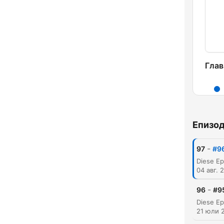
Глав
Епизо
-
97
#96
04 авг. 
-
96
#95
21 юли 