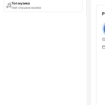
Топ музика
Най-слушана музика
Р