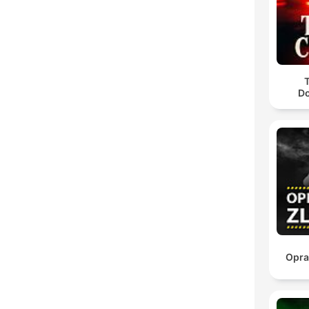
D
Opra