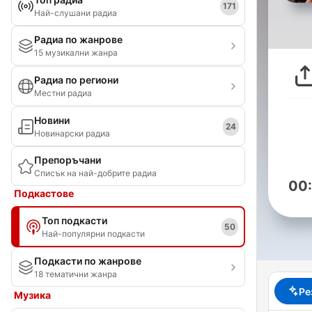
171
Най-слушани радиа
Радиа по жанрове
15 музикални жанра
Радиа по региони
Местни радиа
Новини
24
Новинарски радиа
Препоръчани
Списък на най-добрите радиа
00
Подкастове
Топ подкасти
50
Най-популярни подкасти
Подкасти по жанрове
18 тематични жанра
Ре
Музика