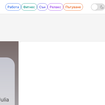
Работа
Фитнес
Сън
Релакс
Пътуване
7 - #96 Die Frau hinter der Maske
ulia