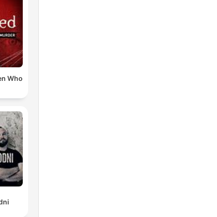
 es
en
en Who
k
dni