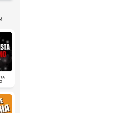
и
STA
O