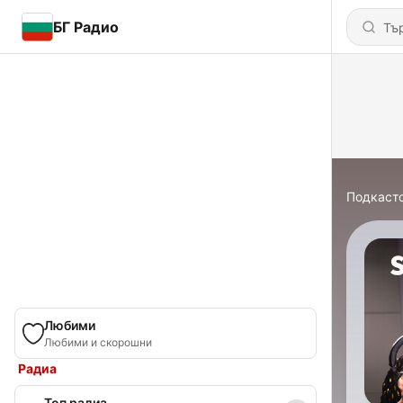
БГ Радио
Подкаст
Любими
Любими и скорошни
Радиа
Топ радиа