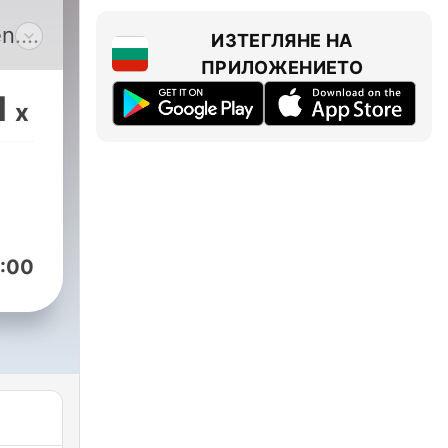
n.
ИЗТЕГЛЯНЕ НА
in
ПРИЛОЖЕНИЕТО
in
1
x
d
e
i
und
:00
ulia
che
 von
eren