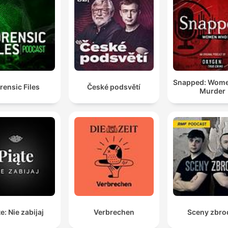
habe immer gekämpft, weil ich gesagt habe, ich habe
verdient zu leben.
00:36:24 · Leni beschreibt ihre tiefen emotionalen Verletzung
durch die jahrelange Misshandlung und ihren Kampf um
Selbstwert.
Snapped: Wom
rensic Files
České podsvětí
Dass Julia ihn gefunden hat, war das größte Geschen
Murder
in meinem Leben.
00:51:10 · Julia beschreibt die immense Bedeutung der
Entdeckung durch sie für ihr eigenes Leben.
e: Nie zabijaj
Verbrechen
Sceny zbro