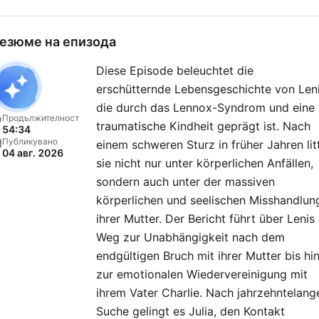
werden die Zuhörer um
Mithilfe gebeten. Jede
езюме на епизода
Geschichte hat einen neue
Diese Episode beleuchtet die
überraschenden Ausgang.
erschütternde Lebensgeschichte von Leni
True Crime trifft Emotion –
die durch das Lennox-Syndrom und eine
„Julia Leischik: Spurlos“, all
Продължителност
traumatische Kindheit geprägt ist. Nach
54:34
zwei Wochen neu am
Публикувано
einem schweren Sturz in früher Jahren lit
04 авг. 2026
Mittwoch. Du möchtest
sie nicht nur unter körperlichen Anfällen,
Werbung in diesem Podcas
sondern auch unter der massiven
schalten? Dann erfahre hie
körperlichen und seelischen Misshandlun
ihrer Mutter. Der Bericht führt über Lenis
mehr über die
Weg zur Unabhängigkeit nach dem
Werbemöglichkeiten bei
endgültigen Bruch mit ihrer Mutter bis hi
Seven.One Audio:
zur emotionalen Wiedervereinigung mit
https://www.seven.one/por
ihrem Vater Charlie. Nach jahrzehntelang
audio
Suche gelingt es Julia, den Kontakt