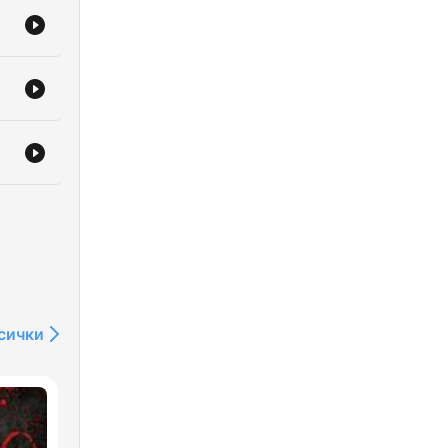
U-
uch
сички